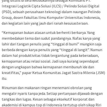
yang ditulis di sela kesibukannya sebagai Komisaris PT.
Integrasi Logistik Cipta Solusi (ILCS) / Pelindo Solusi Digital
(PSD), sebuah perusahaan teknologi dalam naungan Pelindo
Group, dosen Fakultas Ilmu Komputer Universitas Indonesia,
dan kegiatan lain yang jauh dari ranah kesusasteraan.
“Kemapanan bukan alasan untuk berhenti berkarya. Yang
membedakan tema dan sudut pandangnya. Nafas karya yang
lahir dari tangan penulis yang “tinggal di bumi” mungkin saja
berbeda dengan karya penulis yang “tinggal di langit”. Namun
dalam hal produktivitas tidak tergantung pada keberadaan,
kemapaman atau relasi sosial. Jadi saya kurang sependapat
dengan ungkapan bahwa kemapanan membunuh ide dan
kreatifitas,” papar Ketua Komunitas Jagat Sastra Milenia (JSM)
itu.
Minuman dan makanan ringan menemani obrolan yang
mengalir nyaris tanpa jeda. Setiap pertanyaan dijawab dengan
tangkas dan lugas. Kesan sebagai eksekutif korporat dan
akademisi di kampus top di Indonesia tertutup oleh sikap Riri