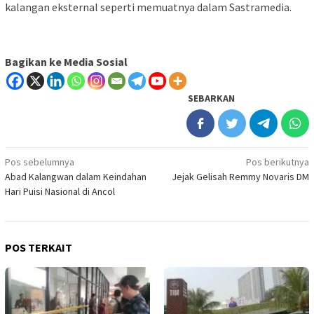
kalangan eksternal seperti memuatnya dalam Sastramedia.
Bagikan ke Media Sosial
SEBARKAN
Navigasi
Pos sebelumnya
Pos berikutnya
Abad Kalangwan dalam Keindahan
Jejak Gelisah Remmy Novaris DM
pos
Hari Puisi Nasional di Ancol
POS TERKAIT