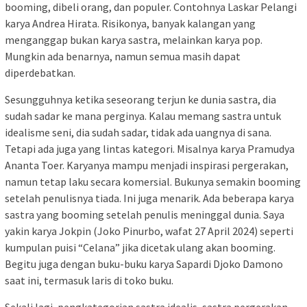
booming, dibeli orang, dan populer. Contohnya Laskar Pelangi
karya Andrea Hirata. Risikonya, banyak kalangan yang
menganggap bukan karya sastra, melainkan karya pop.
Mungkin ada benarnya, namun semua masih dapat
diperdebatkan.
Sesungguhnya ketika seseorang terjun ke dunia sastra, dia
sudah sadar ke mana perginya. Kalau memang sastra untuk
idealisme seni, dia sudah sadar, tidak ada uangnya di sana.
Tetapi ada juga yang lintas kategori. Misalnya karya Pramudya
Ananta Toer. Karyanya mampu menjadi inspirasi pergerakan,
namun tetap laku secara komersial. Bukunya semakin booming
setelah penulisnya tiada. Ini juga menarik. Ada beberapa karya
sastra yang booming setelah penulis meninggal dunia. Saya
yakin karya Jokpin (Joko Pinurbo, wafat 27 April 2024) seperti
kumpulan puisi “Celana” jika dicetak ulang akan booming.
Begitu juga dengan buku-buku karya Sapardi Djoko Damono
saat ini, termasuk laris di toko buku.
Sekali lagi, pengkategorian sastra idealis, sastra pergerakan