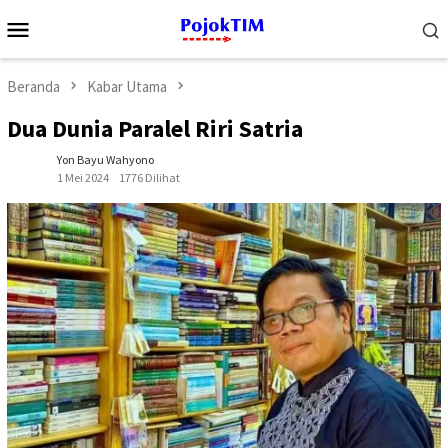
Loncat
Menu
ke
Mobile
konten
Beranda
Kabar Utama
Dua Dunia Paralel Riri Satria
Yon Bayu Wahyono
1 Mei 2024
1776 Dilihat