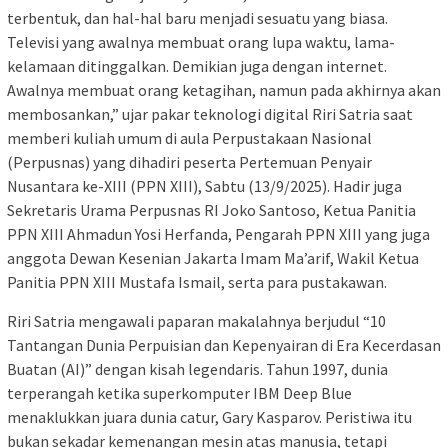
terbentuk, dan hal-hal baru menjadi sesuatu yang biasa.
Televisi yang awalnya membuat orang lupa waktu, lama-
kelamaan ditinggalkan. Demikian juga dengan internet.
Awalnya membuat orang ketagihan, namun pada akhirnya akan
membosankan,” ujar pakar teknologi digital Riri Satria saat
memberi kuliah umum di aula Perpustakaan Nasional
(Perpusnas) yang dihadiri peserta Pertemuan Penyair
Nusantara ke-XIII (PPN XIII), Sabtu (13/9/2025). Hadir juga
Sekretaris Urama Perpusnas RI Joko Santoso, Ketua Panitia
PPN XIII Ahmadun Yosi Herfanda, Pengarah PPN XIII yang juga
anggota Dewan Kesenian Jakarta Imam Ma’arif, Wakil Ketua
Panitia PPN XIII Mustafa Ismail, serta para pustakawan.
Riri Satria mengawali paparan makalahnya berjudul “10
Tantangan Dunia Perpuisian dan Kepenyairan di Era Kecerdasan
Buatan (AI)” dengan kisah legendaris. Tahun 1997, dunia
terperangah ketika superkomputer IBM Deep Blue
menaklukkan juara dunia catur, Gary Kasparov. Peristiwa itu
bukan sekadar kemenangan mesin atas manusia, tetapi