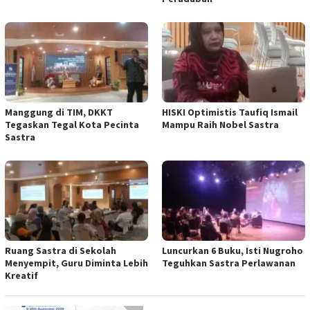
Manggung di TIM, DKKT
HISKI Optimistis Taufiq Ismail
Tegaskan Tegal Kota Pecinta
Mampu Raih Nobel Sastra
Sastra
Ruang Sastra di Sekolah
Luncurkan 6 Buku, Isti Nugroho
Menyempit, Guru Diminta Lebih
Teguhkan Sastra Perlawanan
Kreatif