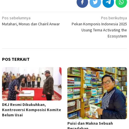
Navigasi
Pos sebelumnya
Pos berikutnya
Matahari, Monas dan Chairil Anwar
Pekan Komponis Indonesia 2025
pos
Usung Tema Activating the
Ecosystem
POS TERKAIT
DKJ Resmi Dikukuhkan,
Kontroversi Komposisi Komite
Belum Usai
Puisi dan Makna Sebuah
Peradaban