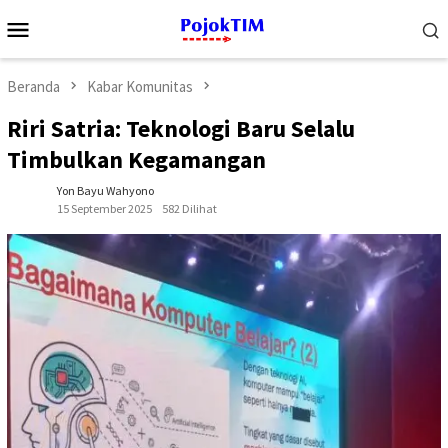
Loncat
Menu
ke
Mobile
konten
Beranda
Kabar Komunitas
Riri Satria: Teknologi Baru Selalu
Timbulkan Kegamangan
Yon Bayu Wahyono
15 September 2025
582 Dilihat