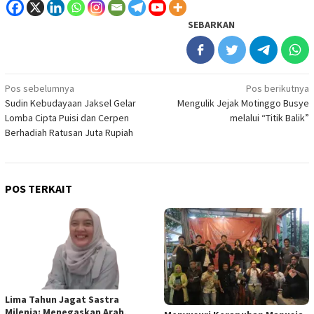
SEBARKAN
Navigasi
Pos sebelumnya
Pos berikutnya
Sudin Kebudayaan Jaksel Gelar
Mengulik Jejak Motinggo Busye
pos
Lomba Cipta Puisi dan Cerpen
melalui “Titik Balik”
Berhadiah Ratusan Juta Rupiah
POS TERKAIT
Lima Tahun Jagat Sastra
Milenia: Menegaskan Arah,