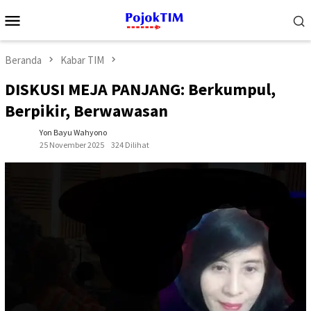
Loncat
Menu
ke
Mobile
konten
Beranda
Kabar TIM
DISKUSI MEJA PANJANG: Berkumpul,
Berpikir, Berwawasan
Yon Bayu Wahyono
25 November 2025
324 Dilihat