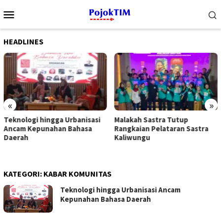
Loncat
Menu
ke
Mobile
konten
HEADLINES
«
»
Malakah Sastra Tutup
Seniman Segel Hotel di TIM,
Rangkaian Pelataran Sastra
Desak Audit Jakpro
Kaliwungu
KATEGORI:
KABAR KOMUNITAS
Teknologi hingga Urbanisasi Ancam
Kepunahan Bahasa Daerah