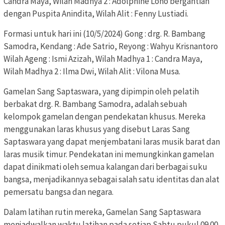
Candra Maya, Wilah Madhya 2 : Adolphine Loho bergantian
dengan Puspita Anindita, Wilah Alit : Fenny Lustiadi.
Formasi untuk hari ini (10/5/2024) Gong : drg. R. Bambang
Samodra, Kendang : Ade Satrio, Reyong : Wahyu Krisnantoro
Wilah Ageng : Ismi Azizah, Wilah Madhya 1 : Candra Maya,
Wilah Madhya 2 : Ilma Dwi, Wilah Alit : Vilona Musa.
Gamelan Sang Saptaswara, yang dipimpin oleh pelatih
berbakat drg. R. Bambang Samodra, adalah sebuah
kelompok gamelan dengan pendekatan khusus. Mereka
menggunakan laras khusus yang disebut Laras Sang
Saptaswara yang dapat menjembatani laras musik barat dan
laras musik timur. Pendekatan ini memungkinkan gamelan
dapat dinikmati oleh semua kalangan dari berbagai suku
bangsa, menjadikannya sebagai salah satu identitas dan alat
pemersatu bangsa dan negara.
Dalam latihan rutin mereka, Gamelan Sang Saptaswara
menjadwalkan waktu latihan pada setiap Sabtu pukul 09.00