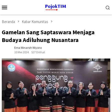
Loncat
Menu
ke
Mobile
konten
Beranda
Kabar Komunitas
Gamelan Sang Saptaswara Menjaga
Budaya Adiluhung Nusantara
Erna Winarsih Wiyono
10 Mei 2024
527 Dilihat