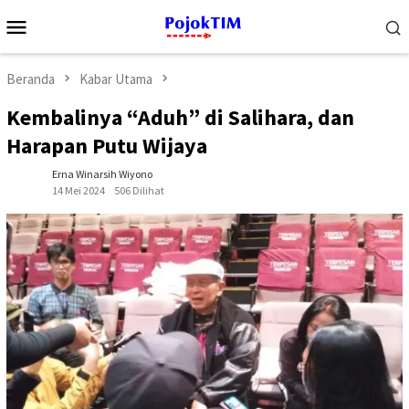
Loncat
Menu
ke
Mobile
konten
Beranda
Kabar Utama
Kembalinya “Aduh” di Salihara, dan
Harapan Putu Wijaya
Erna Winarsih Wiyono
14 Mei 2024
506 Dilihat