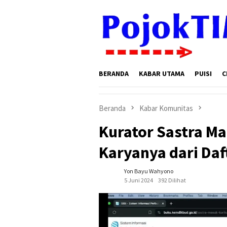
Loncat
ke
konten
BERANDA
KABAR UTAMA
PUISI
C
Beranda
Kabar Komunitas
Kurator Sastra M
Karyanya dari Da
Yon Bayu Wahyono
5 Juni 2024
392 Dilihat