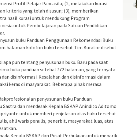
ensi Profil Pelajar Pancasila; (2, melakukan kurasi
n kriteria yang telah disusun; (3), memberikan
tra hasil kurasi untuk mendukung Program
onesia untuk Pembelajaran pada Satuan Pendidikan
ar.
menyusun buku Panduan Penggunaan Rekomendasi Buku
lam halaman kolofon buku tersebut Tim Kurator disebut
i apa pun tentang penyusunan buku. Baru pada saat
rima buku panduan setebal 772 halaman, yang ternyata
dan disinformasi. Kesalahan dan disinformasi dalam
ksi keras di masyarakat. Beberapa pihak merasa
dakprofesionalan penyusunan buku Panduan
 Sastra dan mendesak Kepala BSKAP Anindito Aditomo
priyanto untuk memberi penjelasan atas buku tersebut
s, ahli waris penulis, penerbit, masyarakat luas, atas
esatkan.
pada Kepala BSKAP dan Pusat Perbukuan untuk menarik