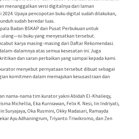
an menanggalkan versi digitalnya dari laman
 2024. Upaya pencopotan buku digital sudah dilakukan,
diunduh sudah beredar luas.
pala Badan BSKAP dan Pusat Perbukuan untuk
 ulang—isi buku yang menyesatkan tersebut.
cabut karya masing-masing dari Daftar Rekomendasi.
alam-dalamnya atas semua kesesatan ini. Juga
kritikan dan saran perbaikan yang sampai kepada kami.
kurator menyebut pernyataan tersebut dibuat sebagai
gian komitmen dalam memajukan kesusastraan dan
an nama-nama tim kurator yakni Abidah El-Khalieqy,
ma Michellia, Eka Kurniawan, Felix K. Nesi, Iin Indriyati,
in Suryajaya, Oka Rusmini, Okky Madasari, Ramayda
Sekar Ayu Adhaningrum, Triyanto Triwikromo, dan Zen