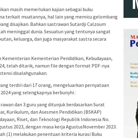
ikan masih memerlukan kajian sebagai buku
ma terkait muatannya, hal lain yang memicu gelombang
yang disajikan. Bahkan sastrawan Sutardji Calzoum
telah meninggal dunia. Sesuatun yang tentunya sangat
utan, keluarga, dan juga masyarakat sastra secara
an Kementerian Kementerian Pendidikan, Kebudayaan,
024, telah ditarik, namun file dengan format PDF-nya
otensi disalahgunakan.
yang terdiri dari 17 orang, mengeluarkan pernyataan
i 2024 yang selengkapnya berbunyhi :
strawan dan 3 guru yang ditunjuk berdasarkan Surat
ar, Kurikulum, dan Asesmen Pendidikan (BSKAP)
ayaan, Riset, dan Teknologi Republik Indonesia No.
gustus 2023, dengan masa kerja AgustusNovember 2023.
ah (1) melakukan penentuan kriteria kurasi Buku