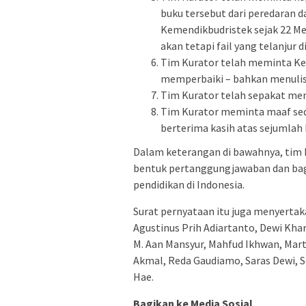
buku tersebut dari peredaran d
Kemendikbudristek sejak 22 Mei
akan tetapi fail yang telanjur 
Tim Kurator telah meminta Ke
memperbaiki – bahkan menulis
Tim Kurator telah sepakat men
Tim Kurator meminta maaf sed
berterima kasih atas sejumlah 
Dalam keterangan di bawahnya, tim 
bentuk pertanggungjawaban dan ba
pendidikan di Indonesia.
Surat pernyataan itu juga menyertak
Agustinus Prih Adiartanto, Dewi Kharis
M. Aan Mansyur, Mahfud Ikhwan, Mart
Akmal, Reda Gaudiamo, Saras Dewi, 
Hae.
Bagikan ke Media Sosial