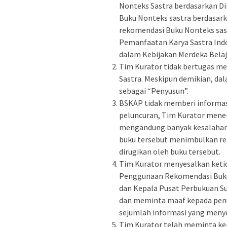
Nonteks Sastra berdasarkan Dim
Buku Nonteks sastra berdasarka
rekomendasi Buku Nonteks sas
Pemanfaatan Karya Sastra Ind
dalam Kebijakan Merdeka Belaj
Tim Kurator tidak bertugas 
Sastra. Meskipun demikian, da
sebagai “Penyusun”.
BSKAP tidak memberi informas
peluncuran, Tim Kurator mene
mengandung banyak kesalahan 
buku tersebut menimbulkan rea
dirugikan oleh buku tersebut.
Tim Kurator menyesalkan keti
Penggunaan Rekomendasi Buku
dan Kepala Pusat Perbukuan Su
dan meminta maaf kepada penuli
sejumlah informasi yang meny
Tim Kurator telah meminta ke