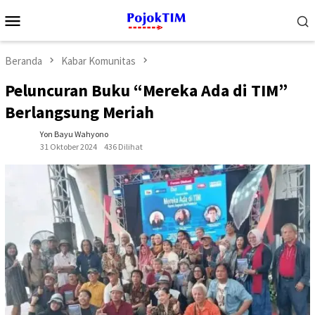
Loncat
Menu
ke
Mobile
konten
Beranda
Kabar Komunitas
Peluncuran Buku “Mereka Ada di TIM”
Berlangsung Meriah
Yon Bayu Wahyono
31 Oktober 2024
436 Dilihat