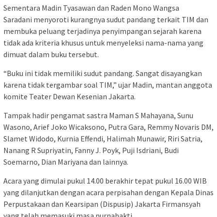
Sementara Madin Tyasawan dan Raden Mono Wangsa
Saradani menyoroti kurangnya sudut pandang terkait TIM dan
membuka peluang terjadinya penyimpangan sejarah karena
tidak ada kriteria khusus untuk menyeleksi nama-nama yang
dimuat dalam buku tersebut.
“Buku ini tidak memiliki sudut pandang. Sangat disayangkan
karena tidak tergambar soal TIM,” ujar Madin, mantan anggota
komite Teater Dewan Kesenian Jakarta.
Tampak hadir pengamat sastra Maman S Mahayana, Sunu
Wasono, Arief Joko Wicaksono, Putra Gara, Remmy Novaris DM,
Slamet Widodo, Kurnia Effendi, Halimah Munawir, Riri Satria,
Nanang R Supriyatin, Fanny J. Poyk, Puji Isdriani, Budi
Soemarno, Dian Mariyana dan lainnya.
Acara yang dimulai pukul 14.00 berakhir tepat pukul 16.00 WIB
yang dilanjutkan dengan acara perpisahan dengan Kepala Dinas
Perpustakaan dan Kearsipan (Dispusip) Jakarta Firmansyah
yang telah memasuki masa purnabakti.