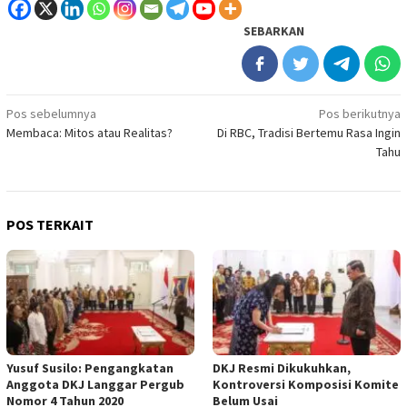
SEBARKAN
Navigasi
Pos sebelumnya
Pos berikutnya
Membaca: Mitos atau Realitas?
Di RBC, Tradisi Bertemu Rasa Ingin
pos
Tahu
POS TERKAIT
Yusuf Susilo: Pengangkatan
DKJ Resmi Dikukuhkan,
Anggota DKJ Langgar Pergub
Kontroversi Komposisi Komite
Nomor 4 Tahun 2020
Belum Usai