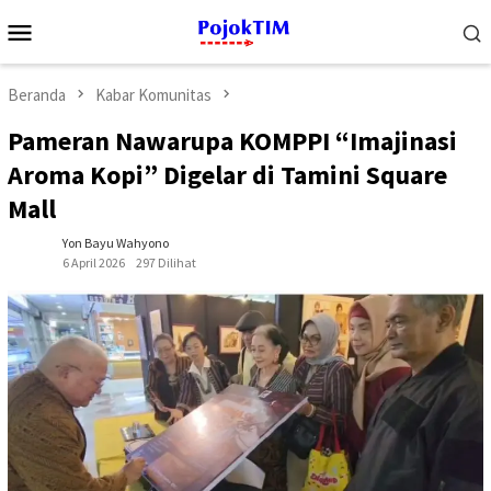
Loncat
Menu
ke
Mobile
konten
Beranda
Kabar Komunitas
Pameran Nawarupa KOMPPI “Imajinasi
Aroma Kopi” Digelar di Tamini Square
Mall
Yon Bayu Wahyono
6 April 2026
297 Dilihat