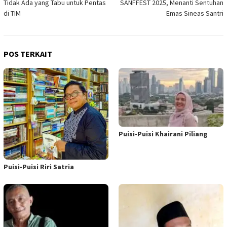
Tidak Ada yang Tabu untuk Pentas
SANFFEST 2025, Menanti Sentuhan
pos
di TIM
Emas Sineas Santri
POS TERKAIT
Puisi-Puisi Khairani Piliang
Puisi-Puisi Riri Satria