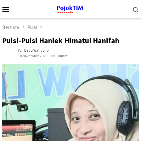
Loncat
Menu
ke
Mobile
konten
Beranda
Puisi
Puisi-Puisi Haniek Himatul Hanifah
Yon Bayu Wahyono
10 November 2025
335 Dilihat