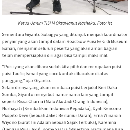
Ketua Umum TISI M Oktavianus Masheka. Foto: Ist
Sementara Giyanto Subagyo yang ditunjuk menjadi koordinator
penyair yang akan tampil dalam Road Sow Puisi ke-5 di Museum
Bahari, menjamin seluruh peserta yang akan ambil bagian
telah mempersiapkan diri agar bisa tampil maksimal.
“Puisi yang akan dibaca sudah kita pilih dan merupakan puisi-
puisi Taufiq Ismail yang cocok untuk dibacakan di atas
panggung,” ujar Giyanto.
Selain dirinya yang akan membaca puisi berjudul Beri Daku
Sumba, Giyanto menyebut nama-nama lain yang tampil
seperti Rissa Churria (Malu Aku Jadi Orang Indonesia),
Nurhayati (Kembalikan Indonesia Kepadaku), Dyah Kencono
Puspito Dewi (Sebuah Jaket Berlumur Darah), Erna Winarsih
Wiyono (Surat Ini Adalah Sebuah Sajak Terbuka), Karenina
(Dengan Puisi, Aku), Romy Sastra (Palestina, Bagaimana Bisa