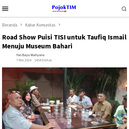
Loncat
Menu
ke
Mobile
konten
Beranda
Kabar Komunitas
Road Show Puisi TISI untuk Taufiq Ismail
Menuju Museum Bahari
Yon Bayu Wahyono
7 Mei 2024
1454 Dilihat