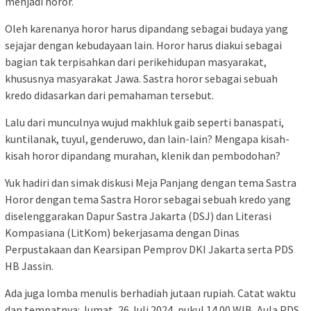
menjadi horor.
Oleh karenanya horor harus dipandang sebagai budaya yang
sejajar dengan kebudayaan lain. Horor harus diakui sebagai
bagian tak terpisahkan dari perikehidupan masyarakat,
khususnya masyarakat Jawa. Sastra horor sebagai sebuah
kredo didasarkan dari pemahaman tersebut.
Lalu dari munculnya wujud makhluk gaib seperti banaspati,
kuntilanak, tuyul, genderuwo, dan lain-lain? Mengapa kisah-
kisah horor dipandang murahan, klenik dan pembodohan?
Yuk hadiri dan simak diskusi Meja Panjang dengan tema Sastra
Horor dengan tema Sastra Horor sebagai sebuah kredo yang
diselenggarakan Dapur Sastra Jakarta (DSJ) dan Literasi
Kompasiana (LitKom) bekerjasama dengan Dinas
Perpustakaan dan Kearsipan Pemprov DKI Jakarta serta PDS
HB Jassin.
Ada juga lomba menulis berhadiah jutaan rupiah. Catat waktu
dan tempatnya: Jumat, 26 Juli 2024, pukul 14.00 WIB, Aula PDS