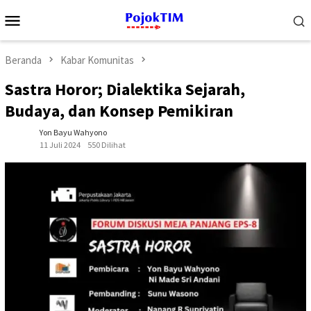
Loncat
Menu
ke
Mobile
konten
Beranda
Kabar Komunitas
Sastra Horor; Dialektika Sejarah,
Budaya, dan Konsep Pemikiran
Yon Bayu Wahyono
11 Juli 2024
550 Dilihat