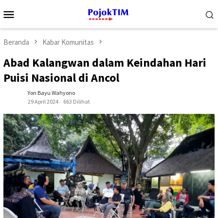
Loncat
Menu
ke
Mobile
konten
Beranda
Kabar Komunitas
Abad Kalangwan dalam Keindahan Hari
Puisi Nasional di Ancol
Yon Bayu Wahyono
29 April 2024
663 Dilihat