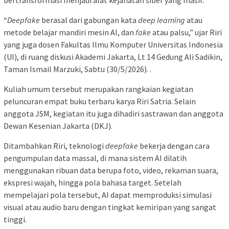
“
Deepfake
berasal dari gabungan kata
deep learning
atau
metode belajar mandiri mesin AI, dan
fake
atau palsu,” ujar Riri
yang juga dosen Fakultas Ilmu Komputer Universitas Indonesia
(UI), di ruang diskusi Akademi Jakarta, Lt 14 Gedung Ali Sadikin,
Taman Ismail Marzuki, Sabtu (30/5/2026). .
Kuliah umum tersebut merupakan rangkaian kegiatan
peluncuran empat buku terbaru karya Riri Satria. Selain
anggota JSM, kegiatan itu juga dihadiri sastrawan dan anggota
Dewan Kesenian Jakarta (DKJ).
Ditambahkan Riri, teknologi
deepfake
bekerja dengan cara
pengumpulan data massal, di mana sistem AI dilatih
menggunakan ribuan data berupa foto, video, rekaman suara,
ekspresi wajah, hingga pola bahasa target. Setelah
mempelajari pola tersebut, AI dapat memproduksi simulasi
visual atau audio baru dengan tingkat kemiripan yang sangat
tinggi.