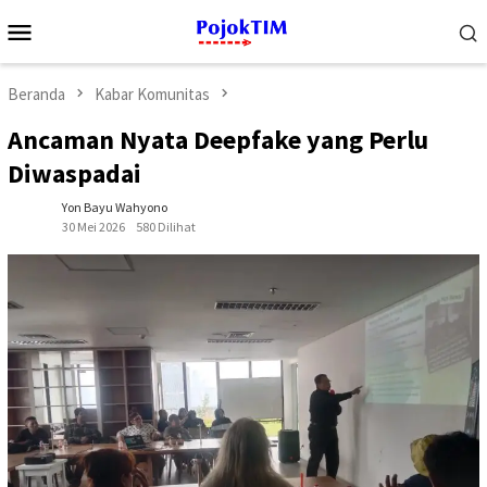
Loncat
Menu
ke
Mobile
konten
Beranda
Kabar Komunitas
Ancaman Nyata Deepfake yang Perlu
Diwaspadai
Yon Bayu Wahyono
30 Mei 2026
580 Dilihat