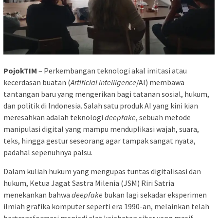
PojokTIM
– Perkembangan teknologi akal imitasi atau
kecerdasan buatan (
Artificial Intelligence
/AI) membawa
tantangan baru yang mengerikan bagi tatanan sosial, hukum,
dan politik di Indonesia. Salah satu produk AI yang kini kian
meresahkan adalah teknologi
deepfake
, sebuah metode
manipulasi digital yang mampu menduplikasi wajah, suara,
teks, hingga gestur seseorang agar tampak sangat nyata,
padahal sepenuhnya palsu.
Dalam kuliah hukum yang mengupas tuntas digitalisasi dan
hukum, Ketua Jagat Sastra Milenia (JSM) Riri Satria
menekankan bahwa
deepfake
bukan lagi sekadar eksperimen
ilmiah grafika komputer seperti era 1990-an, melainkan telah
bertransformasi menjadi alat kejahatan siber yang masif.