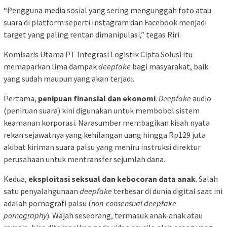
“Pengguna media sosial yang sering mengunggah foto atau
suara di platform seperti Instagram dan Facebook menjadi
target yang paling rentan dimanipulasi,” tegas Riri.
Komisaris Utama PT Integrasi Logistik Cipta Solusi itu
memaparkan lima dampak
deepfake
bagi masyarakat, baik
yang sudah maupun yang akan terjadi.
Pertama,
penipuan finansial dan ekonomi
.
Deepfake
audio
(peniruan suara) kini digunakan untuk membobol sistem
keamanan korporasi. Narasumber membagikan kisah nyata
rekan sejawatnya yang kehilangan uang hingga Rp129 juta
akibat kiriman suara palsu yang meniru instruksi direktur
perusahaan untuk mentransfer sejumlah dana.
Kedua,
eksploitasi seksual dan kebocoran data anak
. Salah
satu penyalahgunaan
deepfake
terbesar di dunia digital saat ini
adalah pornografi palsu (
non-consensual deepfake
pornography
). Wajah seseorang, termasuk anak-anak atau