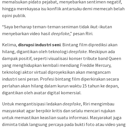
memalsukan pidato pejabat, menyebarkan sentimen negatif,
hingga merekayasa isu konflik antarsuku demi memecah belah
opini publik.
“Saya berharap teman-teman seniman tidak ikut-ikutan
menyebarkan video hasil
deepfake
,” pesan Riri.
Kelima,
disrupsi industri seni
. Bintang film diprediksi akan
hilang, digantikan oleh teknologi
deepfake
. Meskipun ada
dampak positif, seperti visualisasi konser tribute band Queen
yang menghidupkan kembali mendiang Freddie Mercury,
teknologi aktor virtual diproyeksikan akan mengancam
industri seni peran. Profesi bintang film diperkirakan secara
perlahan akan hilang dalam kurun waktu 15 tahun ke depan,
digantikan oleh avatar digital komersial.
Untuk mengantisipasi ledakan
deepfake
, Riri mengimbau
masyarakat agar berpikir kritis dan selalu mencari rujukan
untuk memastikan keaslian suatu informasi. Masyarakat juga
diminta tidak langsung percaya pada bukti foto atau video yang