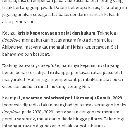
remaja, bisa ditempelkan pada video asusila oleh orang yang
tidak bertanggung jawab. Dalam beberapa kasus, teknologi ini
juga digunakan sebagai alat balas dendam mantan kekasih
atau pemerasan.
Ketiga,
krisis kepercayaan sosial dan hukum
. Teknologi
deepfake
mengaburkan batas antara fakta dan simulasi.
Akibatnya, masyarakat mengalami krisis kepercayaan. Sisi
bahayanya pun berlipat.
“Saking banyaknya
deepfake
, nantinya kejadian nyata yang
benar-benar terjadi justru dianggap rekayasa atau palsu oleh
masyarakat. Hal ini juga mempersulit pembuktian alat bukti
video dan audio di ranah hukum,” terang Riri.
Keempat,
ancaman polarisasi politik menuju Pemilu 2029
.
Indonesia diprediksi akan menghadapi puncak serangan hoaks
deepfake
pada 2028–2029, bertepatan dengan momentum
pemilu serentak, mulai dari pilkada hingga pilpres. Teknologi
ini sangat rawan digunakan oleh aktor politik untuk