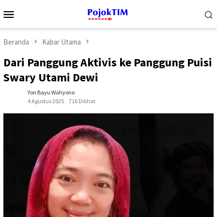
Loncat
Menu
ke
Mobile
konten
Beranda
Kabar Utama
Dari Panggung Aktivis ke Panggung Puisi
Swary Utami Dewi
Yon Bayu Wahyono
4 Agustus 2025
716 Dilihat