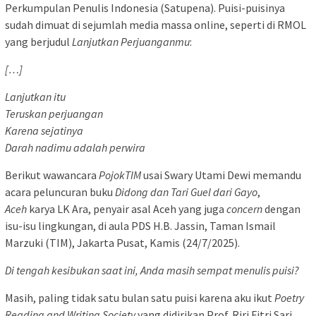
Perkumpulan Penulis Indonesia (Satupena). Puisi-puisinya
sudah dimuat di sejumlah media massa online, seperti di RMOL
yang berjudul
Lanjutkan Perjuanganmu
:
[…]
Lanjutkan itu
Teruskan perjuangan
Karena sejatinya
Darah nadimu adalah perwira
Berikut wawancara
PojokTIM
usai Swary Utami Dewi memandu
acara peluncuran buku
Didong dan Tari Guel dari Gayo
,
Aceh
karya LK Ara, penyair asal Aceh yang juga
concern
dengan
isu-isu lingkungan, di aula PDS H.B. Jassin, Taman Ismail
Marzuki (TIM), Jakarta Pusat, Kamis (24/7/2025).
Di tengah kesibukan saat ini, Anda masih sempat menulis puisi?
Masih, paling tidak satu bulan satu puisi karena aku ikut
Poetry
Reading and Writing Society
yang didirikan Prof. Riri Fitri Sari,