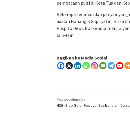
pembacaan puisi di Kota Tua dan Kepu
Beberapa seniman dan penyair yang 
adalah Nanang R Supriyatin, Rissa Ch
Puspito Dewi, Botke Sulaiman, Giyant
lain-lain.
Bagikan ke Media Sosial
Navigasi
Pos sebelumnya
HSBI Siap Gelar Festival Sastra Islam Dunia
pos