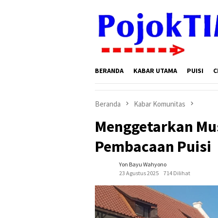
Loncat
ke
konten
BERANDA
KABAR UTAMA
PUISI
C
Beranda
Kabar Komunitas
Menggetarkan Mus
Pembacaan Puisi
Yon Bayu Wahyono
23 Agustus 2025
714 Dilihat