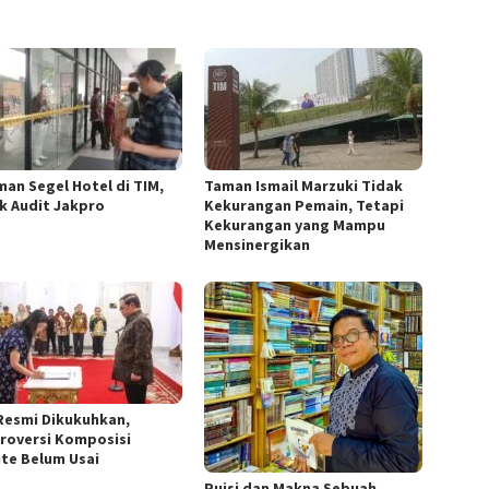
man Segel Hotel di TIM,
Taman Ismail Marzuki Tidak
k Audit Jakpro
Kekurangan Pemain, Tetapi
Kekurangan yang Mampu
Mensinergikan
Resmi Dikukuhkan,
roversi Komposisi
te Belum Usai
Puisi dan Makna Sebuah