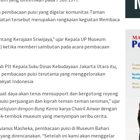
ra pembacaan puisi yang digelar komunitas Taman
Kegiatan tersebut merupakan rangkaian kegiatan Membaca
entang Kerajaan Sriwijaya,” ujar Kepala UP Museum
025) ketika memberi sambutan pada acara pembacaan
ab Plt Kepala Suku Dinas Kebudayaan Jakarta Utara itu,
n pembacaan puisi terutama yang menggelorakan
akyat Indonesia.
uat daya akan terus mensupport dan bergotong royong
isi perjuangan dan kiprah teman-teman seniman,” ujar
setujuan dengan Bung Karno
karya Chairil Anwar dengan
k-tembok museum yang menyimpan seribu cerita.
ianus Masheka, pembacaan puisi di Museum Bahari
 yang direncanakan. “Setelah ini kami akan menggelar