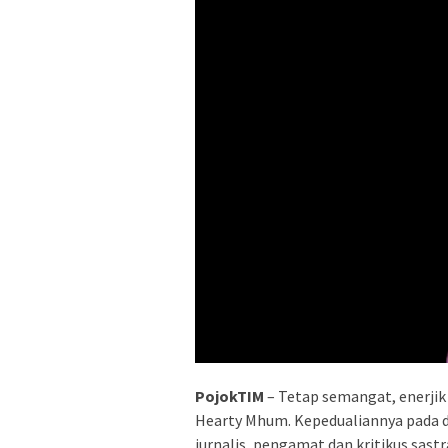
PojokTIM
– Tetap semangat, enerjik
Hearty Mhum. Kepedualiannya pada du
jurnalis, pengamat dan kritikus sast