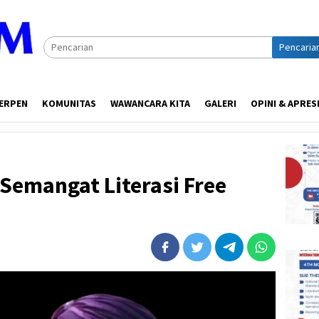
Pencaria
ERPEN
KOMUNITAS
WAWANCARA KITA
GALERI
OPINI & APRES
Semangat Literasi Free