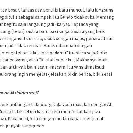
sa besar, lantas ada penulis baru muncul, lalu langsung
g ditulis sebagai sampah. Itu Bundo tidak suka. Memang
 begitu saja langsung jadi (karya). Tapi ada yang
tang (teori) sastra baru baerkarya. Sastra yang baik
nya mengandalkan rasa, sibuk dengan majas, generatif dan
menjadi tidak cermat. Harus ditambah dengan
mengatakan “aku cinta padamu” itu biasa saja. Coba
up tanpa kamu, atau “kaulah napasku”, Maknanya lebih
 dan artinya bisa macam-macam. Itu yang dimaksud
au orang ingin menjelas-jelaskan,bikin berita, bikin esai
aan AI dalam seni?
perkembangan teknologi, tidak ada masalah dengan AI.
 Bundo tidak setuju karena seni membutuhkan jiwa.
jiwa. Pada puisi, kita dengan mudah dapat mengenali
leh penyair sungguhan.