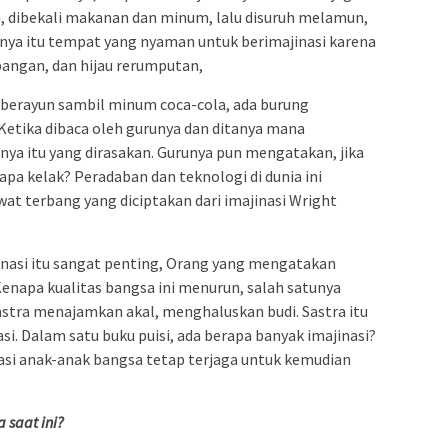
an, dibekali makanan dan minum, lalu disuruh melamun,
inya itu tempat yang nyaman untuk berimajinasi karena
bangan, dan hijau rerumputan,
u berayun sambil minum coca-cola, ada burung
Ketika dibaca oleh gurunya dan ditanya mana
ya itu yang dirasakan. Gurunya pun mengatakan, jika
 apa kelak? Peradaban dan teknologi di dunia ini
wat terbang yang diciptakan dari imajinasi Wright
jinasi itu sangat penting, Orang yang mengatakan
 Kenapa kualitas bangsa ini menurun, salah satunya
stra menajamkan akal, menghaluskan budi. Sastra itu
nasi. Dalam satu buku puisi, ada berapa banyak imajinasi?
nasi anak-anak bangsa tetap terjaga untuk kemudian
saat ini?