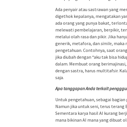
Ada penyair atau sastrawan yang mera
digethok kepalanya, mengatakan yan
ada orang yang punya bakat, terlontar
melewati pembelajaran, berpikir, ten
melalui olah rasa dan pikir. Jika ha
generik, metafora, dan
simile
, maka 
pengetahuan. Contohnya, saat orang 
jika diubah dengan “aku tak bisa hid
dalam. Membuat orang berimajinasi,
dengan sastra, harus multitafsir. Kal
saja.
Apa tanggapan Anda terkait pengggun
Untuk pengetahuan, sebagai bagian 
Namun jika untuk seni, terus terang
Sementara karya hasil AI kurang ber
mana bikinan AI mana yang dibuat o