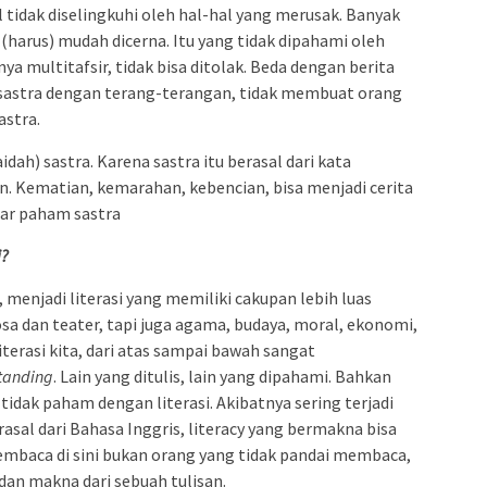
idak diselingkuhi oleh hal-hal yang merusak. Banyak
a (harus) mudah dicerna. Itu yang tidak dipahami oleh
ya multitafsir, tidak bisa ditolak. Beda dengan berita
s sastra dengan terang-terangan, tidak membuat orang
astra.
dah) sastra. Karena sastra itu berasal dari kata
n. Kematian, kemarahan, kebencian, bisa menjadi cerita
nar paham sastra
i?
n, menjadi literasi yang memiliki cakupan lebih luas
osa dan teater, tapi juga agama, budaya, moral, ekonomi,
literasi kita, dari atas sampai bawah sangat
tanding
. Lain yang ditulis, lain yang dipahami. Bahkan
idak paham dengan literasi. Akibatnya sering terjadi
asal dari Bahasa Inggris, literacy yang bermakna bisa
embaca di sini bukan orang yang tidak pandai membaca,
an makna dari sebuah tulisan.