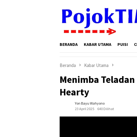
Loncat
ke
konten
BERANDA
KABAR UTAMA
PUISI
C
Beranda
Kabar Utama
Menimba Teladan 
Hearty
Yon Bayu Wahyono
23 April 2025
640 Dilihat