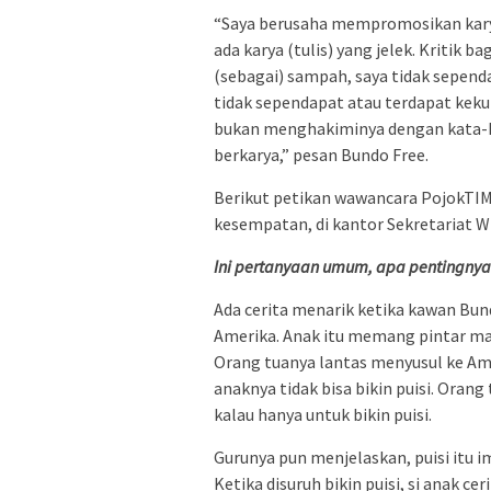
“Saya berusaha mempromosikan karya 
ada karya (tulis) yang jelek. Kritik 
(sebagai) sampah, saya tidak sependa
tidak sependapat atau terdapat kekur
bukan menghakiminya dengan kata-k
berkarya,” pesan Bundo Free.
Berikut petikan wawancara PojokTIM
kesempatan, di kantor Sekretariat W
Ini pertanyaan umum, apa pentingnya
Ada cerita menarik ketika kawan Bun
Amerika. Anak itu memang pintar mate
Orang tuanya lantas menyusul ke Am
anaknya tidak bisa bikin puisi. Oran
kalau hanya untuk bikin puisi.
Gurunya pun menjelaskan, puisi itu i
Ketika disuruh bikin puisi, si anak c