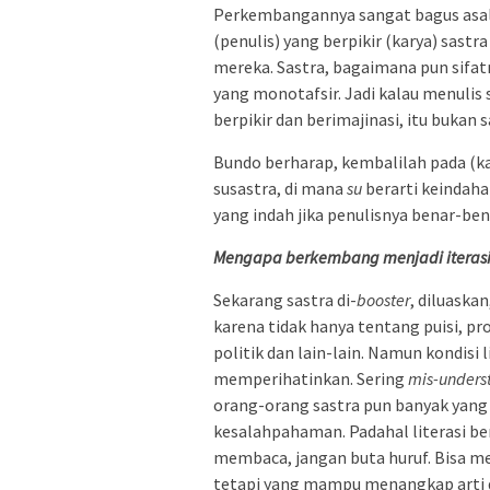
Perkembangannya sangat bagus asal t
(penulis) yang berpikir (karya) sastr
mereka. Sastra, bagaimana pun sifatn
yang monotafsir. Jadi kalau menuli
berpikir dan berimajinasi, itu bukan s
Bundo berharap, kembalilah pada (kai
susastra, di mana
su
berarti keindaha
yang indah jika penulisnya benar-be
Mengapa berkembang menjadi iteras
Sekarang sastra di-
booster
, diluaska
karena tidak hanya tentang puisi, pr
politik dan lain-lain. Namun kondisi 
memperihatinkan. Sering
mis-unders
orang-orang sastra pun banyak yang t
kesalahpahaman. Padahal literasi ber
membaca, jangan buta huruf. Bisa m
tetapi yang mampu menangkap arti d