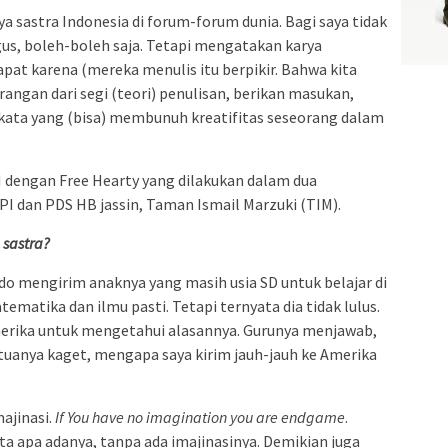
sastra Indonesia di forum-forum dunia. Bagi saya tidak
bagus, boleh-boleh saja. Tetapi mengatakan karya
pat karena (mereka menulis itu berpikir. Bahwa kita
angan dari segi (teori) penulisan, berikan masukan,
ata yang (bisa) membunuh kreatifitas seseorang dalam
 dengan Free Hearty yang dilakukan dalam dua
PI dan PDS HB jassin, Taman Ismail Marzuki (TIM).
 sastra?
do mengirim anaknya yang masih usia SD untuk belajar di
matika dan ilmu pasti. Tetapi ternyata dia tidak lulus.
erika untuk mengetahui alasannya. Gurunya menjawab,
g tuanya kaget, mengapa saya kirim jauh-jauh ke Amerika
majinasi.
If You have no imagination you are endgame
.
erita apa adanya, tanpa ada imajinasinya. Demikian juga