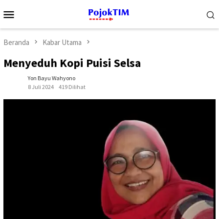
Loncat
Menu
ke
Mobile
konten
Beranda
Kabar Utama
Menyeduh Kopi Puisi Selsa
Yon Bayu Wahyono
8 Juli 2024
419 Dilihat