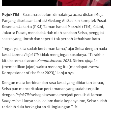
PojokTIM
– Suasana sebelum dimulainya acara diskusi Meja
Panjang di selasar Lantai 5 Gedung Ali Sadikin komplek Pusat
Kesenian Jakarta (PKJ) Taman Ismail Marzuki (TIM), Cikini,
Jakarta Pusat, mendadak riuh oleh candaan Selsa, penggiat
sastra yang lincah dan seperti tak pernah kehabisan kata.
“Ingat ya, kita sudah berteman lama,” ujar Selsa dengan nada
kesal karena
PojokTIM
tidak mengingat sosoknya. “Terakhir
kita ketemu di acara
Kompasianival 2023
. Dirimu
njajake
(membelikan jajan) waktu menang itu (mendapat
award
Kompasianer of the Year 2023),” lanjutnya.
Dengan mata berbinar dan rasa kesal yang dibiarkan teruar,
Selsa pun menceritakan pertemanan yang sudah terjalin
dengan
PojokTIM
sebagai sesama menjadi penulis di laman
Kompasina
. Hanya saja, dalam dunia kepenyairan, Selsa sudah
terlebih dulu berkegiatan di lingkungan TIM.