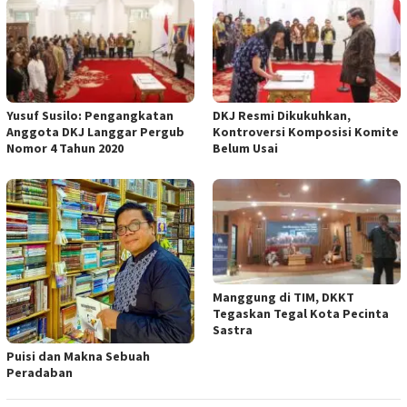
Yusuf Susilo: Pengangkatan
DKJ Resmi Dikukuhkan,
Anggota DKJ Langgar Pergub
Kontroversi Komposisi Komite
Nomor 4 Tahun 2020
Belum Usai
Manggung di TIM, DKKT
Tegaskan Tegal Kota Pecinta
Sastra
Puisi dan Makna Sebuah
Peradaban