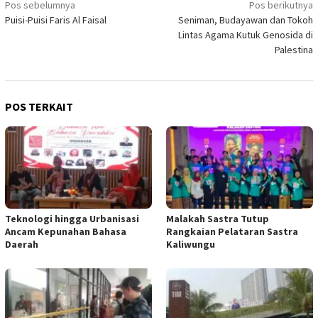
Navigasi
Pos sebelumnya
Pos berikutnya
Puisi-Puisi Faris Al Faisal
Seniman, Budayawan dan Tokoh
pos
Lintas Agama Kutuk Genosida di
Palestina
POS TERKAIT
Teknologi hingga Urbanisasi
Malakah Sastra Tutup
Ancam Kepunahan Bahasa
Rangkaian Pelataran Sastra
Daerah
Kaliwungu