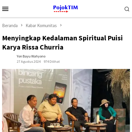
Loncat
Menu
ke
Mobile
konten
Beranda
Kabar Komunitas
Menyingkap Kedalaman Spiritual Puisi
Karya Rissa Churria
Yon Bayu Wahyono
27 Agustus 2024
974 Dilihat