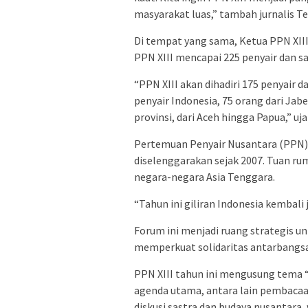
masyarakat luas,” tambah jurnalis T
Di tempat yang sama, Ketua PPN XII
PPN XIII mencapai 225 penyair dan sa
“PPN XIII akan dihadiri 175 penyair da
penyair Indonesia, 75 orang dari Jab
provinsi, dari Aceh hingga Papua,” u
Pertemuan Penyair Nusantara (PPN)
diselenggarakan sejak 2007. Tuan ru
negara-negara Asia Tenggara.
“Tahun ini giliran Indonesia kembali
Forum ini menjadi ruang strategis u
memperkuat solidaritas antarbangsa 
PPN XIII tahun ini mengusung tema 
agenda utama, antara lain pembacaan 
diskusi sastra dan budaya nusantara, 