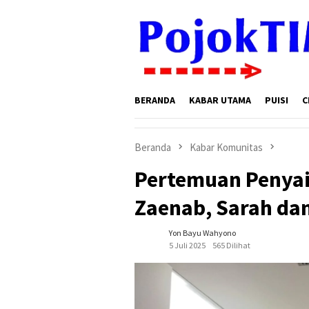
Loncat
ke
konten
BERANDA
KABAR UTAMA
PUISI
C
Beranda
Kabar Komunitas
Pertemuan Penyair
Zaenab, Sarah dan
Yon Bayu Wahyono
5 Juli 2025
565 Dilihat