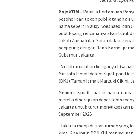
Suasana rapat Pan
PojokTIM
– Panitia Pertemuan Peny
pesohor dan tokoh publik tanah air
nama seperti Maudy Koesnaedi dan Co
publik yang rencananya akan turut d
tokoh Zaenab dan Sarah dalam serial
panggung dengan Rano Karno, pemera
Gubernur Jakarta.
“Mudah-mudahan ketiganya bisa hadir
Mustafa Ismail dalam rapat panitia 
(DKJ) Taman Ismail Marzuki Cikini, J
Menurut Ismail, saat ini nama-nama
mereka diharapkan dapat lebih men
Jakarta untuk turut menyukseskan p
September 2025.
“Jakarta menjadi tuan rumah yang id
kuat. Kita ingin PPN XIII menjadi pa