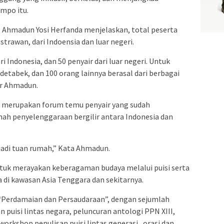
empo itu.
I Ahmadun Yosi Herfanda menjelaskan, total peserta
strawan, dari Indoensia dan luar negeri.
ri Indonesia, dan 50 penyair dari luar negeri. Untuk
edetabek, dan 100 orang lainnya berasal dari berbagai
jar Ahmadun.
 merupakan forum temu penyair yang sudah
mah penyelenggaraan bergilir antara Indonesia dan
 jadi tuan rumah,” Kata Ahmadun.
ntuk merayakan keberagaman budaya melalui puisi serta
di kawasan Asia Tenggara dan sekitarnya.
“Perdamaian dan Persaudaraan”, dengan sejumlah
puisi lintas negara, peluncuran antologi PPN XIII,
workshop penulisan puisi lintas generasi, orasi dan