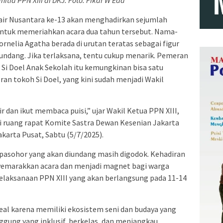
itia PPN XIII di DKJ. Foto: Fikar W Eda
air Nusantara ke-13 akan menghadirkan sejumlah
 untuk memeriahkan acara dua tahun tersebut. Nama-
rnelia Agatha berada di urutan teratas sebagai figur
iundang. Jika terlaksana, tentu cukup menarik. Pemeran
 Si Doel Anak Sekolah itu kemungkinan bisa satu
n tokoh Si Doel, yang kini sudah menjadi Wakil
 dan ikut membaca puisi,” ujar Wakil Ketua PPN XIII,
di ruang rapat Komite Sastra Dewan Kesenian Jakarta
akarta Pusat, Sabtu (5/7/2025).
 pasohor yang akan diundang masih digodok. Kehadiran
yemarakkan acara dan menjadi magnet bagi warga
elaksanaan PPN XIII yang akan berlangsung pada 11-14
eal karena memiliki ekosistem seni dan budaya yang
nggung yang inklusif, berkelas, dan menjangkau