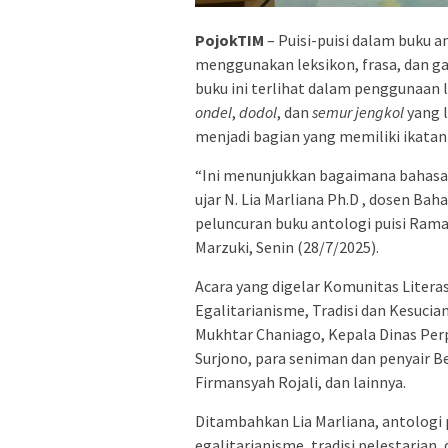
PojokTIM
– Puisi-puisi dalam buku a
menggunakan leksikon, frasa, dan ga
buku ini terlihat dalam penggunaan 
ondel
,
dodol
, dan
semur jengkol
yang l
menjadi bagian yang memiliki ikatan 
“Ini menunjukkan bagaimana bahasa b
ujar N. Lia Marliana Ph.D , dosen Bah
peluncuran buku antologi puisi Rama
Marzuki, Senin (28/7/2025).
Acara yang digelar Komunitas Liter
Egalitarianisme, Tradisi dan Kesuci
Mukhtar Chaniago, Kepala Dinas Per
Surjono, para seniman dan penyair Be
Firmansyah Rojali, dan lainnya.
Ditambahkan Lia Marliana, antologi 
egalitarianisme, tradisi pelestarian