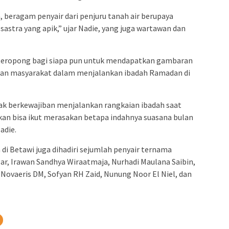
a, beragam penyair dari penjuru tanah air berupaya
astra yang apik,” ujar Nadie, yang juga wartawan dan
i teropong bagi siapa pun untuk mendapatkan gambaran
san masyarakat dalam menjalankan ibadah Ramadan di
dak berkewajiban menjalankan rangkaian ibadah saat
an bisa ikut merasakan betapa indahnya suasana bulan
adie.
di Betawi juga dihadiri sejumlah penyair ternama
igar, Irawan Sandhya Wiraatmaja, Nurhadi Maulana Saibin,
ovaeris DM, Sofyan RH Zaid, Nunung Noor El Niel, dan