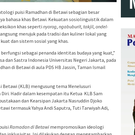
ntologi puisi Ramadhan di Betawi sebagian besar
ya bahasa khas Betawi. Kekuatan sosiolinguistik dalam
leksikon khas seperti
nyorog
,
ngabuburit
,
takjil
,
ondel-
angsung merujuk pada tradisi dan kuliner lokal yang
kuat dan sistem sosial yang khas.
erfungsi sebagai penanda identitas budaya yang kuat,”
asa dan Sastra Indonesia Universitas Negeri Jakarta, pada
dhan di Betawi di aula PDS HB Jassin, Taman Ismail
asi Betawi (KLB) mengusung tema Menelusuri
an Diri. Hadir dalam kesempatan itu Ketua KLB Sam
pustakaan dan Kearsipan Jakarta Nasruddin Djoko
tawi termasuk Yahya Andi Saputra, Tuti Tarwiyah Adi,
puisi
Ramadan di Betawi
mempromosikan ideologi
, dan inklusivitas. Ini dilakukan dengan menggambarkan