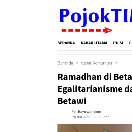
Loncat
ke
konten
BERANDA
KABAR UTAMA
PUISI
C
Beranda
Kabar Komunitas
Ramadhan di Bet
Egalitarianisme d
Betawi
Yon Bayu Wahyono
28 Juli 2025
667 Dilihat