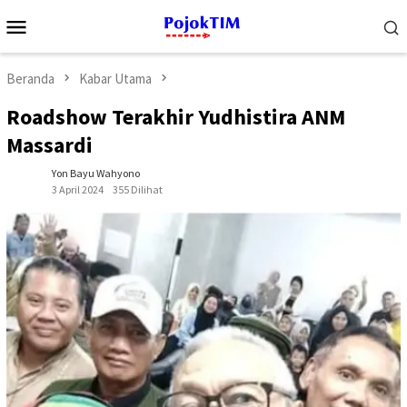
Loncat
Menu
ke
Mobile
konten
Beranda
Kabar Utama
Roadshow Terakhir Yudhistira ANM
Massardi
Yon Bayu Wahyono
3 April 2024
355 Dilihat