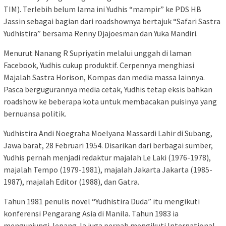
TIM). Terlebih belum lama ini Yudhis “mampir” ke PDS HB
Jassin sebagai bagian dari roadshownya bertajuk “Safari Sastra
Yudhistira” bersama Renny Djajoesman dan Yuka Mandiri.
Menurut Nanang R Supriyatin melalui unggah di laman
Facebook, Yudhis cukup produktif. Cerpennya menghiasi
Majalah Sastra Horison, Kompas dan media massa lainnya.
Pasca bergugurannya media cetak, Yudhis tetap eksis bahkan
roadshow ke beberapa kota untuk membacakan puisinya yang
bernuansa politik.
Yudhistira Andi Noegraha Moelyana Massardi Lahir di Subang,
Jawa barat, 28 Februari 1954. Disarikan dari berbagai sumber,
Yudhis pernah menjadi redaktur majalah Le Laki (1976-1978),
majalah Tempo (1979-1981), majalah Jakarta Jakarta (1985-
1987), majalah Editor (1988), dan Gatra.
Tahun 1981 penulis novel “Yudhistira Duda” itu mengikuti
konferensi Pengarang Asia di Manila. Tahun 1983 ia
mengunjungi Jepang. Ia juga pernah mengikuti International