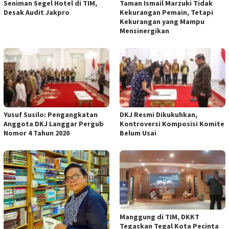
Seniman Segel Hotel di TIM,
Taman Ismail Marzuki Tidak
Desak Audit Jakpro
Kekurangan Pemain, Tetapi
Kekurangan yang Mampu
Mensinergikan
Yusuf Susilo: Pengangkatan
DKJ Resmi Dikukuhkan,
Anggota DKJ Langgar Pergub
Kontroversi Komposisi Komite
Nomor 4 Tahun 2020
Belum Usai
Manggung di TIM, DKKT
Tegaskan Tegal Kota Pecinta