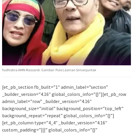
Yudhistira AMN Massardi. Gambar: Pulo Lasman Simanjuntak
[et_pb_section fb_built=”1″ admin_label=”section”
_builder_version=”4.16″ global_colors_info=”{}”][et_pb_row
admin_label=”row” _builder_version=”4.16″
background_size=”initial” background_position=”top_left”
background_repeat=”repeat” global_colors_info=”{}”]
[et_pb_column type=”4_4″ _builder_version=”4.16″
custom_padding=”|||” global_colors_info=”{}”