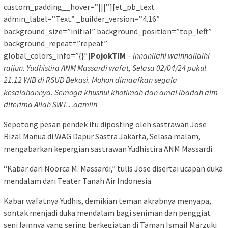
custom_padding__hover=”|||”][et_pb_text
admin_label=”Text” _builder_version=”4.16″
background_size=”initial” background_position=”top_left”
background_repeat=”repeat”
global_colors_info=”{}”]
PojokTIM
–
Innanilahi wainnailaihi
raijun. Yudhistira ANM Massardi wafat, Selasa 02/04/24 pukul
21.12 WIB di RSUD Bekasi. Mohon dimaafkan segala
kesalahannya. Semoga khusnul khotimah dan amal ibadah alm
diterima Allah SWT…aamiin
Sepotong pesan pendek itu diposting oleh sastrawan Jose
Rizal Manua di WAG Dapur Sastra Jakarta, Selasa malam,
mengabarkan kepergian sastrawan Yudhistira ANM Massardi.
“Kabar dari Noorca M. Massardi,” tulis Jose disertai ucapan duka
mendalam dari Teater Tanah Air Indonesia.
Kabar wafatnya Yudhis, demikian teman akrabnya menyapa,
sontak menjadi duka mendalam bagi seniman dan penggiat
seni lainnya yang sering berkegiatan di Taman Ismail Marzuki