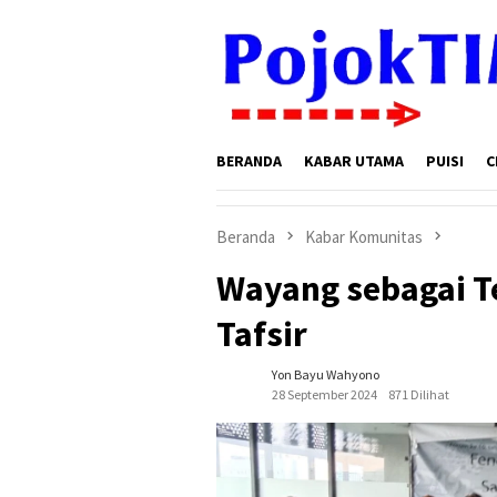
Loncat
ke
konten
BERANDA
KABAR UTAMA
PUISI
C
Beranda
Kabar Komunitas
Wayang sebagai T
Tafsir
Yon Bayu Wahyono
28 September 2024
871 Dilihat