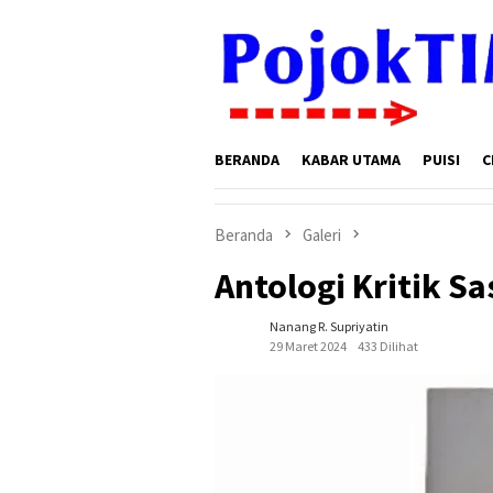
Loncat
ke
konten
BERANDA
KABAR UTAMA
PUISI
C
Beranda
Galeri
Antologi Kritik Sa
Nanang R. Supriyatin
29 Maret 2024
433 Dilihat