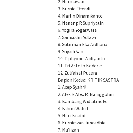
2. Hermawan
3.
Kurnia Effendi
4.
Marlin Dinamikanto
5.
Nanang R Supriyatin
6.
Yogira Yogaswara
7. Samsudin Adlawi
8. Sutirman Eka Ardhana
9.
Suyadi San
10. Tjahyono Widiyanto
11. Tri Astoto Kodarie
12.
Zulfaisal Putera
Bagian Kedua: KRITIK SASTRA
1.
Acep Syahril
2. Alex R
Alex R. Nainggolan
3. Bambang Widiatmoko
4. Fahmi Wahid
5. Heri Isnaini
6.
Kurniawan Junaedhie
7. Mu’jizah