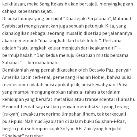
keikhlasan, maka Sang Kekasih akan bertajali, menyingkapkan
cahaya kebenaran sejati.
Di puisi lainnya yang berjudul “Dua Jejak Perjalanan”, Mahmud
Syabistari mengisyaratkan juga sebuah petunjuk. Kita, yang
dianalogikan sebagai seorang musafir, di setiap perjalanannya
akan menempuh “dua langkah dan tidak lebih: “. Pertama
adalah “satu langkah keluar menjauh dari keakuan diri” —
bermujahadah. “Dan kedua menuju Kesatuan mistis bersama
Sahabat” — bermahabbah.
Demikianlah yang pernah dikatakan oleh Octavio Paz, penyair
Amerika Latin terkenal, pemenang Hadiah Nobel, bahwa puisi
revolusioner adalah puisi apokaliptik, puisi kewahyuan. Puisi
yang mampu mengungkapkan rahasia- rahasia terdalam
kehidupan yang bersifat metafisis atau transendental (Ilahiah).
Menurut hemat saya setiap penyair memiliki visi yang terang
(rukyah) sewaktu menerima limpahan ilham, tak terkecuali
puisi-puisi Mahmud Syabistari di dalam buku Gulshan-i-Raz,
begitu pula sehimpun sajak Sofyan RH. Zaid yang berjudul
“Khalwat” tersebut.