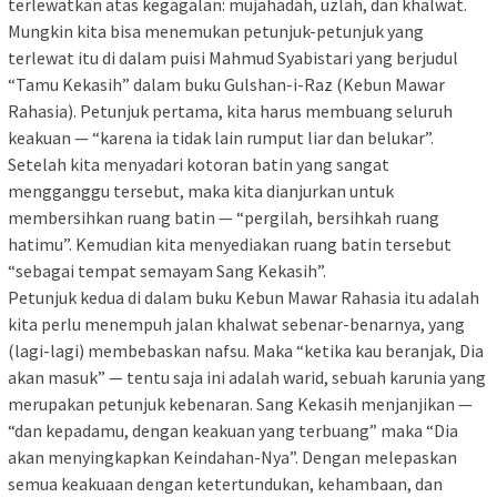
terlewatkan atas kegagalan: mujahadah, uzlah, dan khalwat.
Mungkin kita bisa menemukan petunjuk-petunjuk yang
terlewat itu di dalam puisi Mahmud Syabistari yang berjudul
“Tamu Kekasih” dalam buku Gulshan-i-Raz (Kebun Mawar
Rahasia). Petunjuk pertama, kita harus membuang seluruh
keakuan — “karena ia tidak lain rumput liar dan belukar”.
Setelah kita menyadari kotoran batin yang sangat
mengganggu tersebut, maka kita dianjurkan untuk
membersihkan ruang batin — “pergilah, bersihkah ruang
hatimu”. Kemudian kita menyediakan ruang batin tersebut
“sebagai tempat semayam Sang Kekasih”.
Petunjuk kedua di dalam buku Kebun Mawar Rahasia itu adalah
kita perlu menempuh jalan khalwat sebenar-benarnya, yang
(lagi-lagi) membebaskan nafsu. Maka “ketika kau beranjak, Dia
akan masuk” — tentu saja ini adalah warid, sebuah karunia yang
merupakan petunjuk kebenaran. Sang Kekasih menjanjikan —
“dan kepadamu, dengan keakuan yang terbuang” maka “Dia
akan menyingkapkan Keindahan-Nya”. Dengan melepaskan
semua keakuaan dengan ketertundukan, kehambaan, dan