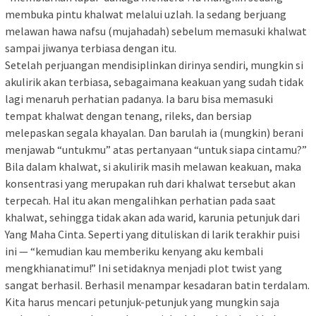
membuka pintu khalwat melalui uzlah. Ia sedang berjuang
melawan hawa nafsu (mujahadah) sebelum memasuki khalwat
sampai jiwanya terbiasa dengan itu.
Setelah perjuangan mendisiplinkan dirinya sendiri, mungkin si
akulirik akan terbiasa, sebagaimana keakuan yang sudah tidak
lagi menaruh perhatian padanya. Ia baru bisa memasuki
tempat khalwat dengan tenang, rileks, dan bersiap
melepaskan segala khayalan. Dan barulah ia (mungkin) berani
menjawab “untukmu” atas pertanyaan “untuk siapa cintamu?”
Bila dalam khalwat, si akulirik masih melawan keakuan, maka
konsentrasi yang merupakan ruh dari khalwat tersebut akan
terpecah. Hal itu akan mengalihkan perhatian pada saat
khalwat, sehingga tidak akan ada warid, karunia petunjuk dari
Yang Maha Cinta. Seperti yang dituliskan di larik terakhir puisi
ini — “kemudian kau memberiku kenyang aku kembali
mengkhianatimu!” Ini setidaknya menjadi plot twist yang
sangat berhasil. Berhasil menampar kesadaran batin terdalam.
Kita harus mencari petunjuk-petunjuk yang mungkin saja