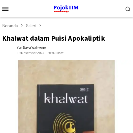
Loncat
Menu
ke
Mobile
konten
Beranda
Galeri
Khalwat dalam Puisi Apokaliptik
Yon Bayu Wahyono
19 Desember 2024
709 Dilihat