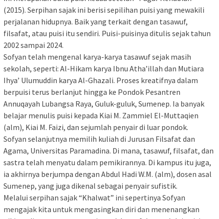
(2015). Serpihan sajak ini berisi sepilihan puisi yang mewakili
perjalanan hidupnya. Baik yang terkait dengan tasawuf,
filsafat, atau puisi itu sendiri. Puisi-puisinya ditulis sejak tahun
2002 sampai 2024.
Sofyan telah mengenal karya-karya tasawuf sejak masih
sekolah, seperti: Al-Hikam karya Ibnu Atha’illah dan Mutiara
Ihya’ Ulumuddin karya Al-Ghazali. Proses kreatifnya dalam
berpuisi terus berlanjut hingga ke Pondok Pesantren
Annuqayah Lubangsa Raya, Guluk-guluk, Sumenep. Ia banyak
belajar menulis puisi kepada Kiai M. Zammiel El-Muttaqien
(alm), Kiai M. Faizi, dan sejumlah penyair di luar pondok.
Sofyan selanjutnya memilih kuliah di Jurusan Filsafat dan
Agama, Universitas Paramadina. Di mana, tasawuf, filsafat, dan
sastra telah menyatu dalam pemikirannya. Di kampus itu juga,
ia akhirnya berjumpa dengan Abdul Hadi W.M. (alm), dosen asal
Sumenep, yang juga dikenal sebagai penyair sufistik.
Melalui serpihan sajak “Khalwat” ini sepertinya Sofyan
mengajak kita untuk mengasingkan diri dan menenangkan