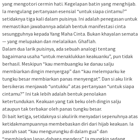
yang mengotori cermin hati. Kegelapan batin yang menghijab.
Ia mengulang pertanyaan esensial “untuk siapa cintamu?”
setidaknya tiga kali dalam puisinya. Ini adalah penegasan untuk
memastikan jawabannya adalah bentuk manifestasi cinta
sesungguhnya kepada Yang Maha Cinta. Bukan khayalan semata
— yang melupakan dan melalaikan. Ghaflah.
Dalam dua larik puisinya, ada sebuah analogi tentang
bagaimana usaha “untuk menaklukkan keakuanku”, pun tidak
berhasil. Meskipun “kau membuangku ke danau salju
membiarkan dingin menyergap” dan “kau melemparku ke
tungku besar membiarkan panas menyengat”. Dan si aku lirik
bersikeras menjawab “untukku” atas pertanyaan “untuk siapa
cintamu?” Ini tak lebih adalah bentuk penolakan
ketertundukan. Keakuan yang tak beku oleh dingin salju
ataupun tak terbakar oleh panas tungku besar.
Di bait ketiga, setidaknya si akulirik menyadari sepenuhnya atas
ketidakmampuannya membebaskan diri dari hijab keakuan. Ia
pasrah saat “kau mengurungku di dalam gua” dan
“membiarkan lapar-dahaga mendera”. Ia mungkin sedang