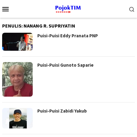
Loncat
Menu
ke
Mobile
konten
PENULIS:
NANANG R. SUPRIYATIN
Puisi-Puisi Eddy Pranata PNP
Puisi-Puisi Gunoto Saparie
Puisi-Puisi Zabidi Yakub