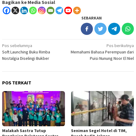
Bagikan ke Media Sosial
SEBARKAN
Navigasi
Pos sebelumnya
Pos berikutnya
Soft Launching Buku Rimba
Memahami Bahasa Perempuan dari
pos
Nostalgia Diselingi Bukber
Puisi Nunung Noor El Niel
POS TERKAIT
Malakah Sastra Tutup
Seniman Segel Hotel di TIM,
Rangkaian Pelataran Sastra
Desak Audit Jakpro