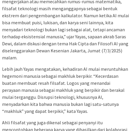
mengerjakan atau memecahkan rumus-rumus matematika,
filsafat teknologi masih menganggapnya sebagai bentuk
ekstrem dari pengembangan kalkulator. Namun ketika AI mulai
bisa membuat puisi, lukisan, dan karya seni lainnya, kita
menyadari teknologi bukan lagi sebagai alat, tetapi ancaman
terhadap eksistensial manusia,” ujar Yayas, sapaan akrab Saras
Dewi, dalam diskusi dengan tema Hak Cipta dan Filosofi AI yang
diselenggarakan Dewan Kesenian Jakarta, Jumat (7/3/2025)
malam.
Lebih jauh Yayas mengatakan, kehadiran AI mulai meruntuhkan
hegemoni manusia sebagai makhluk berpikir. “Kecerdasan
buatan membuat resah filsafat. Logos yang menandai
perayaan manusia sebagai makhluk yang berpikir dan berakal
mulai terganggu. Disrupsi teknologi, khususnya AI,
menyadarkan kita bahwa manusia bukan lagi satu-satunya
“makhluk” yang dapat berpikir,” kata Yayas.
Ahli filsafat yang juga dikenal sebagai penyanyi itu
mencontohkan beberapa karya yang dihasilkan dari kolaborasi