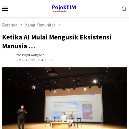
Loncat
Menu
ke
Mobile
konten
Beranda
Kabar Komunitas
Ketika AI Mulai Mengusik Eksistensi
Manusia …
Yon Bayu Wahyono
8 Maret 2025
854 Dilihat