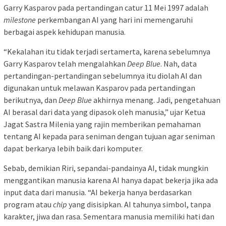
Garry Kasparov pada pertandingan catur 11 Mei 1997 adalah
milestone
perkembangan AI yang hari ini memengaruhi
berbagai aspek kehidupan manusia.
“Kekalahan itu tidak terjadi sertamerta, karena sebelumnya
Garry Kasparov telah mengalahkan
Deep Blue
. Nah, data
pertandingan-pertandingan sebelumnya itu diolah AI dan
digunakan untuk melawan Kasparov pada pertandingan
berikutnya, dan
Deep Blue
akhirnya menang. Jadi, pengetahuan
AI berasal dari data yang dipasok oleh manusia,” ujar Ketua
Jagat Sastra Milenia yang rajin memberikan pemahaman
tentang AI kepada para seniman dengan tujuan agar seniman
dapat berkarya lebih baik dari komputer.
Sebab, demikian Riri, sepandai-pandainya AI, tidak mungkin
menggantikan manusia karena AI hanya dapat bekerja jika ada
input data dari manusia. “AI bekerja hanya berdasarkan
program atau
chip
yang disisipkan. AI tahunya simbol, tanpa
karakter, jiwa dan rasa. Sementara manusia memiliki hati dan