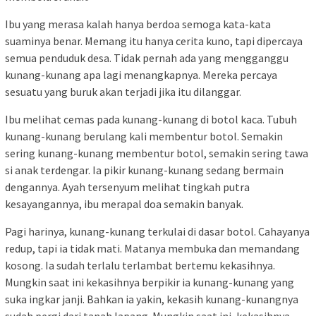
Ibu yang merasa kalah hanya berdoa semoga kata-kata
suaminya benar. Memang itu hanya cerita kuno, tapi dipercaya
semua penduduk desa. Tidak pernah ada yang mengganggu
kunang-kunang apa lagi menangkapnya. Mereka percaya
sesuatu yang buruk akan terjadi jika itu dilanggar.
Ibu melihat cemas pada kunang-kunang di botol kaca. Tubuh
kunang-kunang berulang kali membentur botol. Semakin
sering kunang-kunang membentur botol, semakin sering tawa
si anak terdengar. Ia pikir kunang-kunang sedang bermain
dengannya. Ayah tersenyum melihat tingkah putra
kesayangannya, ibu merapal doa semakin banyak.
Pagi harinya, kunang-kunang terkulai di dasar botol. Cahayanya
redup, tapi ia tidak mati. Matanya membuka dan memandang
kosong. Ia sudah terlalu terlambat bertemu kekasihnya.
Mungkin saat ini kekasihnya berpikir ia kunang-kunang yang
suka ingkar janji. Bahkan ia yakin, kekasih kunang-kunangnya
sudah pergi dari tanah lapang. Mungkin saat ini, kekasihnya