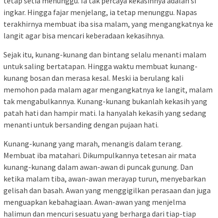
tetap setia menunggu. Ia tak percaya kekasihnya adalah si
ingkar. Hingga fajar menjelang, ia tetap menunggu. Napas
terakhirnya membuat iba sisa malam, yang mengangkatnya ke
langit agar bisa mencari keberadaan kekasihnya.
Sejak itu, kunang-kunang dan bintang selalu menanti malam
untuk saling bertatapan. Hingga waktu membuat kunang-
kunang bosan dan merasa kesal. Meski ia berulang kali
memohon pada malam agar mengangkatnya ke langit, malam
tak mengabulkannya. Kunang-kunang bukanlah kekasih yang
patah hati dan hampir mati. Ia hanyalah kekasih yang sedang
menanti untuk bersanding dengan pujaan hati.
Kunang-kunang yang marah, menangis dalam terang.
Membuat iba matahari. Dikumpulkannya tetesan air mata
kunang-kunang dalam awan-awan di puncak gunung. Dan
ketika malam tiba, awan-awan merayap turun, menyebarkan
gelisah dan basah. Awan yang menggigilkan perasaan dan juga
menguapkan kebahagiaan. Awan-awan yang menjelma
halimun dan mencuri sesuatu yang berharga dari tiap-tiap