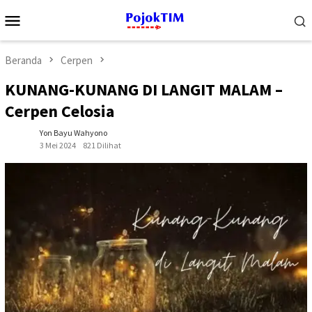
Loncat
Menu
ke
Mobile
konten
Beranda
Cerpen
KUNANG-KUNANG DI LANGIT MALAM –
Cerpen Celosia
Yon Bayu Wahyono
3 Mei 2024
821 Dilihat