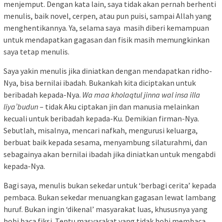
menjemput. Dengan kata lain, saya tidak akan pernah berhenti
menulis, baik novel, cerpen, atau pun puisi, sampai Allah yang
menghentikannya. Ya, selama saya masih diberi kemampuan
untuk mendapatkan gagasan dan fisik masih memungkinkan
saya tetap menulis.
Saya yakin menulis jika diniatkan dengan mendapatkan ridho-
Nya, bisa bernilai ibadah. Bukankah kita diciptakan untuk
beribadah kepada-Nya.
Wa maa kholaqtul jinna wal insa illa
liya’budun
– tidak Aku ciptakan jin dan manusia melainkan
kecuali untuk beribadah kepada-Ku. Demikian firman-Nya.
Sebutlah, misalnya, mencari nafkah, mengurusi keluarga,
berbuat baik kepada sesama, menyambung silaturahmi, dan
sebagainya akan bernilai ibadah jika diniatkan untuk mengabdi
kepada-Nya.
Bagi saya, menulis bukan sekedar untuk ‘berbagi cerita’ kepada
pembaca. Bukan sekedar menuangkan gagasan lewat lambang
huruf. Bukan ingin ‘dikenal’ masyarakat luas, khususnya yang
hobi baca fiksi. Tentu masyarakat yang tidak hobi membaca