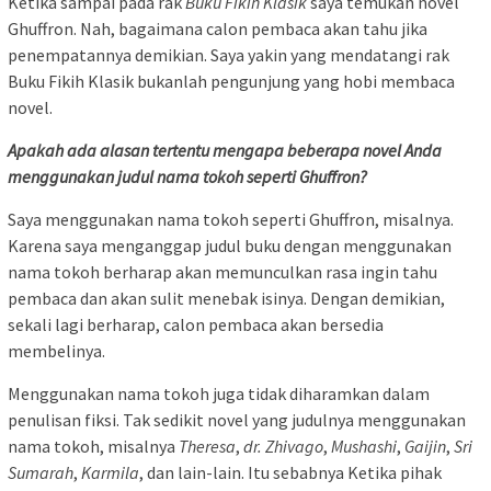
Ketika sampai pada rak
Buku Fikih Klasik
saya temukan novel
Ghuffron. Nah, bagaimana calon pembaca akan tahu jika
penempatannya demikian. Saya yakin yang mendatangi rak
Buku Fikih Klasik bukanlah pengunjung yang hobi membaca
novel.
Apakah ada alasan tertentu mengapa beberapa novel Anda
menggunakan judul nama tokoh seperti Ghuffron?
Saya menggunakan nama tokoh seperti Ghuffron, misalnya.
Karena saya menganggap judul buku dengan menggunakan
nama tokoh berharap akan memunculkan rasa ingin tahu
pembaca dan akan sulit menebak isinya. Dengan demikian,
sekali lagi berharap, calon pembaca akan bersedia
membelinya.
Menggunakan nama tokoh juga tidak diharamkan dalam
penulisan fiksi. Tak sedikit novel yang judulnya menggunakan
nama tokoh, misalnya
Theresa
,
dr. Zhivago
,
Mushashi
,
Gaijin
,
Sri
Sumarah
,
Karmila
, dan lain-lain. Itu sebabnya Ketika pihak