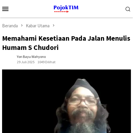
Loncat
Menu
ke
Mobile
konten
Beranda
Kabar Utama
Memahami Kesetiaan Pada Jalan Menulis
Humam S Chudori
Yon Bayu Wahyono
29 Juli 2025
1049 Dilihat