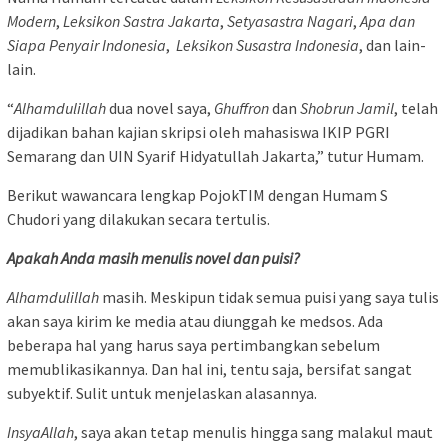
Modern
,
Leksikon Sastra Jakarta
,
Setyasastra Nagari
,
Apa dan
Siapa Penyair Indonesia
,
Leksikon Susastra Indonesia
, dan lain-
lain.
“
Alhamdulillah
dua novel saya,
Ghuffron
dan
Shobrun Jamil
, telah
dijadikan bahan kajian skripsi oleh mahasiswa IKIP PGRI
Semarang dan UIN Syarif Hidyatullah Jakarta,” tutur Humam.
Berikut wawancara lengkap PojokTIM dengan Humam S
Chudori yang dilakukan secara tertulis.
Apakah Anda masih menulis novel dan puisi?
Alhamdulillah
masih. Meskipun tidak semua puisi yang saya tulis
akan saya kirim ke media atau diunggah ke medsos. Ada
beberapa hal yang harus saya pertimbangkan sebelum
memublikasikannya. Dan hal ini, tentu saja, bersifat sangat
subyektif. Sulit untuk menjelaskan alasannya.
InsyaAllah
, saya akan tetap menulis hingga sang malakul maut