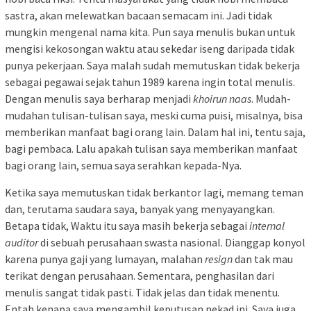
sastra, akan melewatkan bacaan semacam ini. Jadi tidak
mungkin mengenal nama kita. Pun saya menulis bukan untuk
mengisi kekosongan waktu atau sekedar iseng daripada tidak
punya pekerjaan. Saya malah sudah memutuskan tidak bekerja
sebagai pegawai sejak tahun 1989 karena ingin total menulis.
Dengan menulis saya berharap menjadi
khoirun naas
. Mudah-
mudahan tulisan-tulisan saya, meski cuma puisi, misalnya, bisa
memberikan manfaat bagi orang lain. Dalam hal ini, tentu saja,
bagi pembaca. Lalu apakah tulisan saya memberikan manfaat
bagi orang lain, semua saya serahkan kepada-Nya.
Ketika saya memutuskan tidak berkantor lagi, memang teman
dan, terutama saudara saya, banyak yang menyayangkan.
Betapa tidak, Waktu itu saya masih bekerja sebagai
internal
auditor
di sebuah perusahaan swasta nasional. Dianggap konyol
karena punya gaji yang lumayan, malahan
resign
dan tak mau
terikat dengan perusahaan. Sementara, penghasilan dari
menulis sangat tidak pasti. Tidak jelas dan tidak menentu.
Entah kenapa saya mengambil keputusan nekad ini. Saya juga