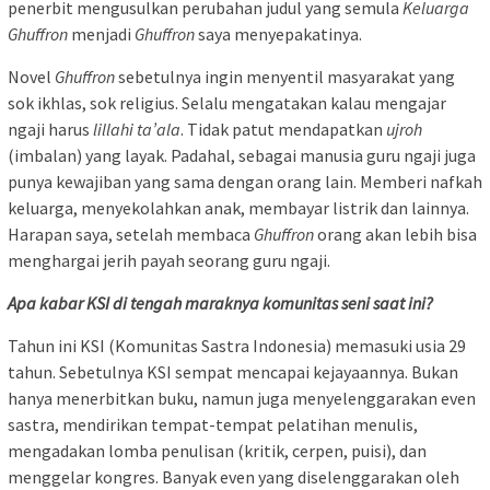
penerbit mengusulkan perubahan judul yang semula
Keluarga
Ghuffron
menjadi
Ghuffron
saya menyepakatinya.
Novel
Ghuffron
sebetulnya ingin menyentil masyarakat yang
sok ikhlas, sok religius. Selalu mengatakan kalau mengajar
ngaji harus
lillahi ta’ala
. Tidak patut mendapatkan
ujroh
(imbalan) yang layak. Padahal, sebagai manusia guru ngaji juga
punya kewajiban yang sama dengan orang lain. Memberi nafkah
keluarga, menyekolahkan anak, membayar listrik dan lainnya.
Harapan saya, setelah membaca
Ghuffron
orang akan lebih bisa
menghargai jerih payah seorang guru ngaji.
Apa kabar KSI di tengah maraknya komunitas seni saat ini?
Tahun ini KSI (Komunitas Sastra Indonesia) memasuki usia 29
tahun. Sebetulnya KSI sempat mencapai kejayaannya. Bukan
hanya menerbitkan buku, namun juga menyelenggarakan even
sastra, mendirikan tempat-tempat pelatihan menulis,
mengadakan lomba penulisan (kritik, cerpen, puisi), dan
menggelar kongres. Banyak even yang diselenggarakan oleh