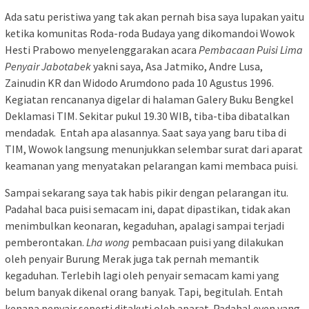
Ada satu peristiwa yang tak akan pernah bisa saya lupakan yaitu
ketika komunitas Roda-roda Budaya yang dikomandoi Wowok
Hesti Prabowo menyelenggarakan acara
Pembacaan Puisi Lima
Penyair Jabotabek
yakni saya, Asa Jatmiko, Andre Lusa,
Zainudin KR dan Widodo Arumdono pada 10 Agustus 1996.
Kegiatan rencananya digelar di halaman Galery Buku Bengkel
Deklamasi TIM. Sekitar pukul 19.30 WIB, tiba-tiba dibatalkan
mendadak. Entah apa alasannya. Saat saya yang baru tiba di
TIM, Wowok langsung menunjukkan selembar surat dari aparat
keamanan yang menyatakan pelarangan kami membaca puisi.
Sampai sekarang saya tak habis pikir dengan pelarangan itu.
Padahal baca puisi semacam ini, dapat dipastikan, tidak akan
menimbulkan keonaran, kegaduhan, apalagi sampai terjadi
pemberontakan.
Lha wong
pembacaan puisi yang dilakukan
oleh penyair Burung Merak juga tak pernah memantik
kegaduhan. Terlebih lagi oleh penyair semacam kami yang
belum banyak dikenal orang banyak. Tapi, begitulah. Entah
kenapa penyair seperti ditakuti oleh aparat. Padahal even yang