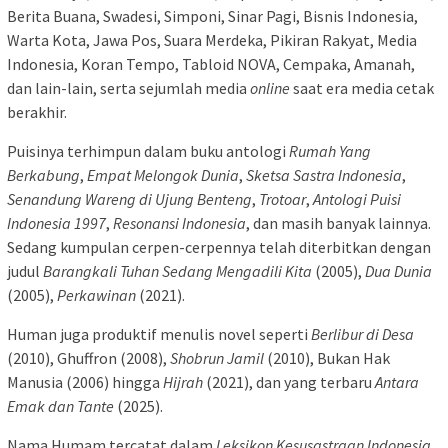
Berita Buana, Swadesi, Simponi, Sinar Pagi, Bisnis Indonesia,
Warta Kota, Jawa Pos, Suara Merdeka, Pikiran Rakyat, Media
Indonesia, Koran Tempo, Tabloid NOVA, Cempaka, Amanah,
dan lain-lain, serta sejumlah media
online
saat era media cetak
berakhir.
Puisinya terhimpun dalam buku antologi
Rumah Yang
Berkabung
,
Empat Melongok Dunia
,
Sketsa Sastra Indonesia
,
Senandung Wareng di Ujung Benteng
,
Trotoar
,
Antologi Puisi
Indonesia 1997
,
Resonansi Indonesia
, dan masih banyak lainnya.
Sedang kumpulan cerpen-cerpennya telah diterbitkan dengan
judul
Barangkali Tuhan Sedang Mengadili Kita
(2005),
Dua Dunia
(2005),
Perkawinan
(2021).
Human juga produktif menulis novel seperti
Berlibur di Desa
(2010), Ghuffron (2008),
Shobrun Jamil
(2010), Bukan Hak
Manusia (2006) hingga
Hijrah
(2021), dan yang terbaru
Antara
Emak dan Tante
(2025).
Nama Humam tercatat dalam
Leksikon Kesusastraan Indonesia