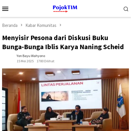
Loncat
Menu
ke
Mobile
konten
Beranda
Kabar Komunitas
Menyisir Pesona dari Diskusi Buku
Bunga-Bunga Iblis Karya Naning Scheid
Yon Bayu Wahyono
15 Mei 2025
1780 Dilihat