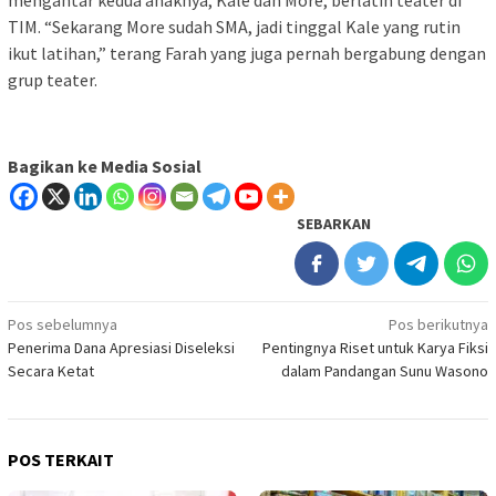
mengantar kedua anaknya, Kale dan More, berlatih teater di
TIM. “Sekarang More sudah SMA, jadi tinggal Kale yang rutin
ikut latihan,” terang Farah yang juga pernah bergabung dengan
grup teater.
Bagikan ke Media Sosial
SEBARKAN
Navigasi
Pos sebelumnya
Pos berikutnya
Penerima Dana Apresiasi Diseleksi
Pentingnya Riset untuk Karya Fiksi
pos
Secara Ketat
dalam Pandangan Sunu Wasono
POS TERKAIT