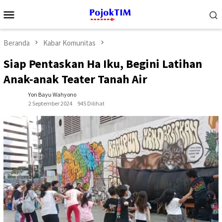
Loncat
Menu
ke
Mobile
konten
Beranda
Kabar Komunitas
Siap Pentaskan Ha Iku, Begini Latihan
Anak-anak Teater Tanah Air
Yon Bayu Wahyono
2 September 2024
945 Dilihat