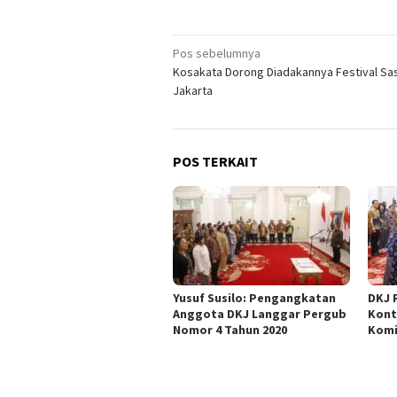
Navigasi
Pos sebelumnya
Kosakata Dorong Diadakannya Festival Sa
pos
Jakarta
POS TERKAIT
Yusuf Susilo: Pengangkatan
DKJ 
Anggota DKJ Langgar Pergub
Kont
Nomor 4 Tahun 2020
Komi