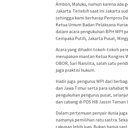
Ambon, Maluku, namun karena ada ge
Jakarta. Terlebih saat ini Jakarta s
sehingga kami berharap Pemprov Dae
Ketua Umum Badan Pelaksana Harian 
dalam acara pengukuhan BPH WPI per
Cempaka Putih, Jakarta Pusat, Mingg
Acara yang dihadiri tokoh-tokoh pe
merupakan mantan Ketua Kongres Wan
OBOR, Sari Narulita, salah satu pendi
juga praktisi hukum.
Hadir juga pengurus WPI dari berbag
dan Jawa Timur serta para sahabat WP
pengukuhan pengurus pusat, selanju
dan cabang di PDS HB Jassin Taman I
Dalam pertemuan penyair dunia juga a
namanya pemilihan ratu sastra. Seka
cakupan lebih luas. Bukan hanya sast