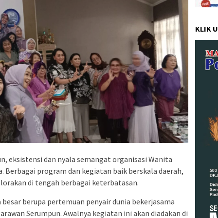
KLIK 
un, eksistensi dan nyala semangat organisasi Wanita
a. Berbagai program dan kegiatan baik berskala daerah,
elorakan di tengah berbagai keterbatasan.
besar berupa pertemuan penyair dunia bekerjasama
awan Serumpun. Awalnya kegiatan ini akan diadakan di