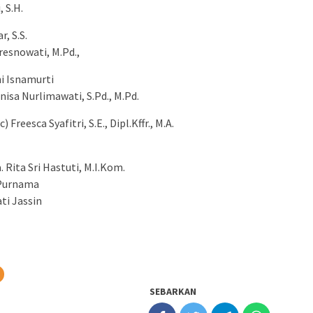
 S.H.
, S.S.
resnowati, M.Pd.,
ni Isnamurti
nisa Nurlimawati, S.Pd., M.Pd.
Freesca Syafitri, S.E., Dipl.Kffr., M.A.
 Rita Sri Hastuti, M.I.Kom.
 Purnama
ti Jassin
SEBARKAN