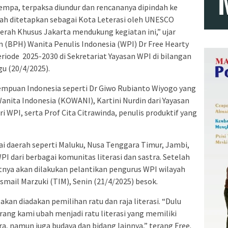
mpa, terpaksa diundur dan rencananya dipindah ke
udah ditetapkan sebagai Kota Leterasi oleh UNESCO
rah Khusus Jakarta mendukung kegiatan ini,” ujar
(BPH) Wanita Penulis Indonesia (WPI) Dr Free Hearty
iode 2025-2030 di Sekretariat Yayasan WPI di bilangan
u (20/4/2025).
rempuan Indonesia seperti Dr Giwo Rubianto Wiyogo yang
ita Indonesia (KOWANI), Kartini Nurdin dari Yayasan
ri WPI, serta Prof Cita Citrawinda, penulis produktif yang
ai daerah seperti Maluku, Nusa Tenggara Timur, Jambi,
I dari berbagai komunitas literasi dan sastra. Setelah
tnya akan dilakukan pelantikan pengurus WPI wilayah
smail Marzuki (TIM), Senin (21/4/2025) besok.
kan diadakan pemilihan ratu dan raja literasi. “Dulu
rang kami ubah menjadi ratu literasi yang memiliki
ra, namun juga budaya dan bidang lainnya,” terang Free.