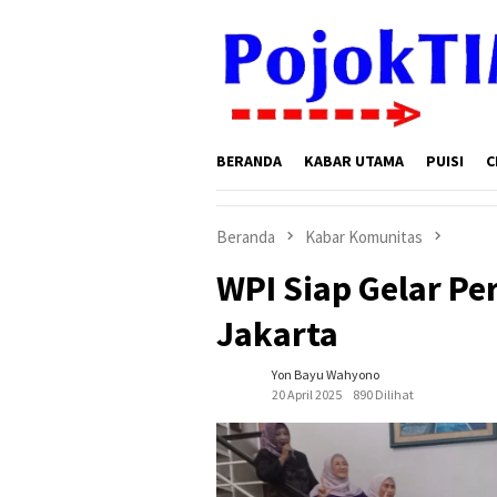
Loncat
ke
konten
BERANDA
KABAR UTAMA
PUISI
C
Beranda
Kabar Komunitas
WPI Siap Gelar Pe
Jakarta
Yon Bayu Wahyono
20 April 2025
890 Dilihat