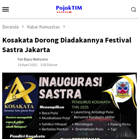
Loncat
Menu
ke
Mobile
konten
Beranda
Kabar Komunitas
Kosakata Dorong Diadakannya Festival
Sastra Jakarta
Yon Bayu Wahyono
19 April 2025
318 Dilihat