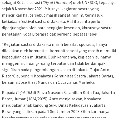
sebagai Kota Literasi (
City of Literature
) oleh UNESCO, tepatnya
sejak 8 November 2021. Mirisnya, kegiatan sastra yang
mencirikan hal tersebut masih sangat minim, termasuk
ketiadaan festival sastra di Jakarta. Hal itu tentu perlu
diperjuangkan oleh para penggiat kesenian, khususnya sastra,
penetapan Kota Literasi tidak berhenti sebatas label.
“Kegiatan sastra di Jakarta masih bersifat sporadis, hanya
dilakukan oleh komunitas-komunitas seni yang masih memiliki
kepedulian dan militansi. Oleh karenanya, kegiatan itu hanya
menggema di ruang-ruang terbatas dan tidak berdampak
signifikan pada pengembangan sastra di Jakarta,” ujar Anto
RistarGie, pendiri Kosakata (Komunitas Sastra Jakarta Barat),
bersama Jose Rizal Manua dan Octavianus Masheka.
Kepada
PojokTIM
di Plaza Museum Fatahillah Kota Tua, Jakarta
Barat, Jumat (18/4/2025), Anto menjelaskan, Kosakata
merupakan anak kandung Suku Dinas Kebudayaan Jakarta
Barat yang didirkan pada 1 September 2023. Oleh karenanya
Kosaka
concern
pada pelatihan dan pengembangan sastra,