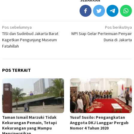
SEBARKAN
Navigasi
Pos sebelumnya
Pos berikutnya
TISI dan Sudinbud Jakarta Barat
WPI Siap Gelar Pertemuan Penyair
pos
Kagetkan Pengunjung Museum
Dunia di Jakarta
Fatahillah
POS TERKAIT
Taman Ismail Marzuki Tidak
Yusuf Susilo: Pengangkatan
Kekurangan Pemain, Tetapi
Anggota DKJ Langgar Pergub
Kekurangan yang Mampu
Nomor 4 Tahun 2020
Mensinergikan