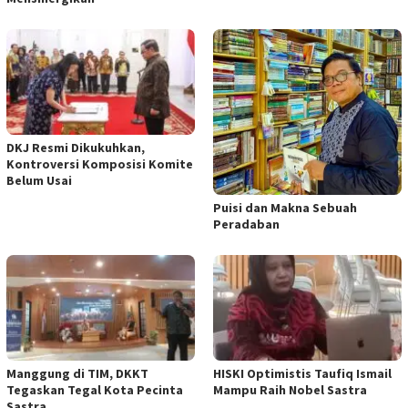
DKJ Resmi Dikukuhkan,
Kontroversi Komposisi Komite
Belum Usai
Puisi dan Makna Sebuah
Peradaban
Manggung di TIM, DKKT
HISKI Optimistis Taufiq Ismail
Tegaskan Tegal Kota Pecinta
Mampu Raih Nobel Sastra
Sastra