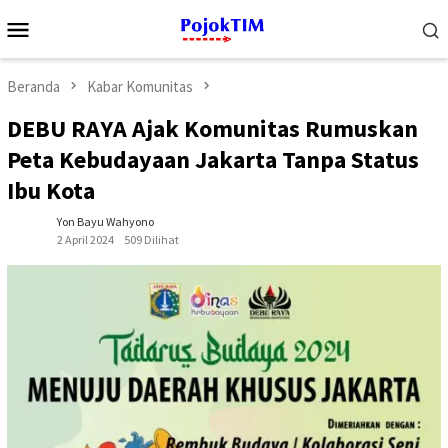
Loncat
Menu
ke
Mobile
konten
Beranda
Kabar Komunitas
DEBU RAYA Ajak Komunitas Rumuskan
Peta Kebudayaan Jakarta Tanpa Status
Ibu Kota
Yon Bayu Wahyono
2 April 2024
509 Dilihat