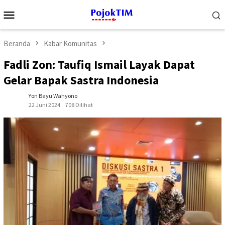
Loncat
Menu
ke
Mobile
konten
Beranda
Kabar Komunitas
Fadli Zon: Taufiq Ismail Layak Dapat
Gelar Bapak Sastra Indonesia
Yon Bayu Wahyono
22 Juni 2024
708 Dilihat