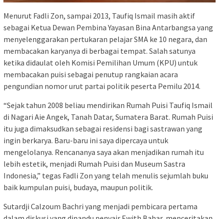
Menurut Fadli Zon, sampai 2013, Taufiq Ismail masih aktif
sebagai Ketua Dewan Pembina Yayasan Bina Antarbangsa yang
menyelenggarakan pertukaran pelajar SMA ke 10 negara, dan
membacakan karyanya di berbagai tempat. Salah satunya
ketika didaulat oleh Komisi Pemilihan Umum (KPU) untuk
membacakan puisi sebagai penutup rangkaian acara
pengundian nomor urut partai politik peserta Pemilu 2014.
“Sejak tahun 2008 beliau mendirikan Rumah Puisi Taufiq Ismail
di Nagari Aie Angek, Tanah Datar, Sumatera Barat. Rumah Puisi
itu juga dimaksudkan sebagai residensi bagi sastrawan yang
ingin berkarya. Baru-baru ini saya dipercaya untuk
mengelolanya. Rencananya saya akan menjadikan rumah itu
lebih estetik, menjadi Rumah Puisi dan Museum Sastra
Indonesia,” tegas Fadli Zon yang telah menulis sejumlah buku
baik kumpulan puisi, budaya, maupun politik.
Sutardji Calzoum Bachri yang menjadi pembicara pertama
dalam diskusi yang dipandu penyair Ewith Bahar, menceritakan