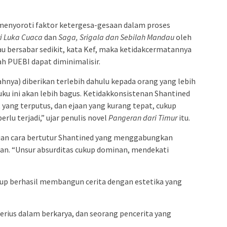
, menyoroti faktor ketergesa-gesaan dalam proses
ri Luka Cuaca
dan
Saga, Srigala dan Sebilah Mandau
oleh
au bersabar sedikit, kata Kef, maka ketidakcermatannya
h PUEBI dapat diminimalisir.
ahnya) diberikan terlebih dahulu kepada orang yang lebih
u ini akan lebih bagus. Ketidakkonsistenan Shantined
 yang terputus, dan ejaan yang kurang tepat, cukup
rlu terjadi,” ujar penulis novel
Pangeran dari Timur
itu.
ian cara bertutur Shantined yang menggabungkan
lan. “Unsur absurditas cukup dominan, mendekati
kup berhasil membangun cerita dengan estetika yang
serius dalam berkarya, dan seorang pencerita yang