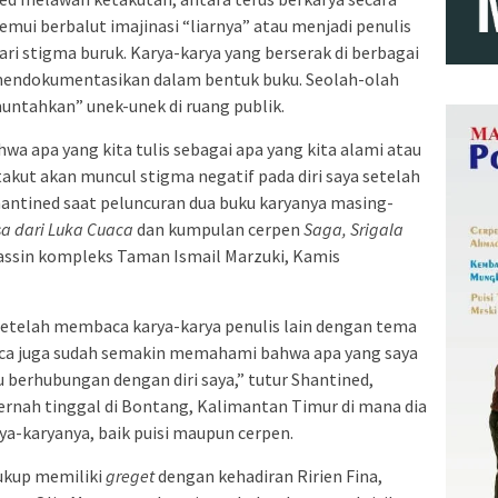
temui berbalut imajinasi “liarnya” atau menjadi penulis
ari stigma buruk. Karya-karya yang berserak di berbagai
 mendokumentasikan dalam bentuk buku. Seolah-olah
untahkan” unek-unek di ruang publik.
a apa yang kita tulis sebagai apa yang kita alami atau
takut akan muncul stigma negatif pada diri saya setelah
antined saat peluncuran dua buku karyanya masing-
isa dari Luka Cuaca
dan kumpulan cerpen
Saga, Srigala
assin kompleks Taman Ismail Marzuki, Kamis
setelah membaca karya-karya penulis lain dengan tema
aca juga sudah semakin memahami bahwa apa yang saya
u berhubungan dengan diri saya,” tutur Shantined,
ernah tinggal di Bontang, Kalimantan Timur di mana dia
ya-karyanya, baik puisi maupun cerpen.
cukup memiliki
greget
dengan kehadiran Ririen Fina,