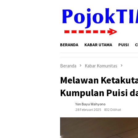
Loncat
ke
konten
BERANDA
KABAR UTAMA
PUISI
C
Beranda
Kabar Komunitas
Melawan Ketakuta
Kumpulan Puisi d
Yon Bayu Wahyono
28 Februari 2025
832 Dilihat