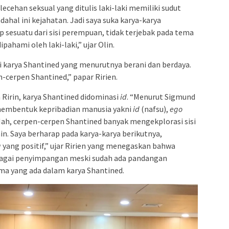
ecehan seksual yang ditulis laki-laki memiliki sudut
hal ini kejahatan. Jadi saya suka karya-karya
sesuatu dari sisi perempuan, tidak terjebak pada tema
pahami oleh laki-laki,” ujar Olin.
 karya Shantined yang menurutnya berani dan berdaya.
-cerpen Shantined,” papar Ririen.
n Ririn, karya Shantined didominasi
id
. “Menurut Sigmund
embentuk kepribadian manusia yakni
id
(nafsu),
ego
ah, cerpen-cerpen Shantined banyak mengekplorasi sisi
. Saya berharap pada karya-karya berikutnya,
g
yang positif,” ujar Ririen yang menegaskan bahwa
agai penyimpangan meski sudah ada pandangan
ma yang ada dalam karya Shantined.