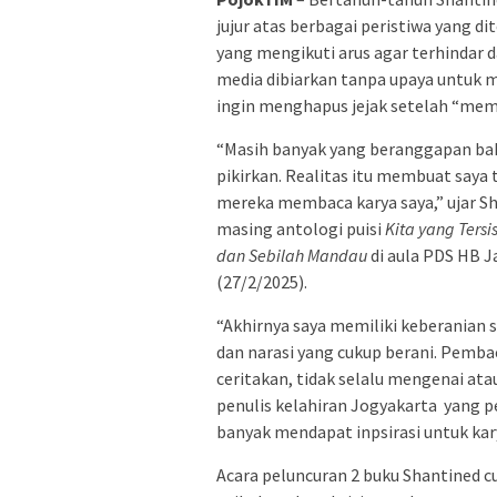
jujur atas berbagai peristiwa yang di
yang mengikuti arus agar terhindar d
media dibiarkan tanpa upaya untuk
ingin menghapus jejak setelah “mem
“Masih banyak yang beranggapan bahw
pikirkan. Realitas itu membuat saya 
mereka membaca karya saya,” ujar Sh
masing antologi puisi
Kita yang Ters
dan Sebilah Mandau
di aula PDS HB J
(27/2/2025).
“Akhirnya saya memiliki keberanian 
dan narasi yang cukup berani. Pemb
ceritakan, tidak selalu mengenai ata
penulis kelahiran Jogyakarta yang p
banyak mendapat inpsirasi untuk kar
Acara peluncuran 2 buku Shantined 