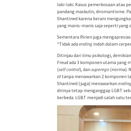
laki-laki. Kasus pemerkosaan atau pel
pandang maskulin, diromantisme. Pada
Shantined karena berani mengungkap 
yang manis-manis saja seperti yang di
Sementara Ririen juga mengapresiasi
“Tidak ada
ending
indah dalam cerpen
Ditinjau dari ilmu psikologi, demikia
Freud ada 3 komponen utama yang m
(
self control
), dan
superego
(norma). N
id
tanpa menawarkan 2 komponen lain
Shantined (juga) menawarkan
endin
dirinya tetap menganggap LGBT seb
berbeda. LGBT menjadi salah satu te