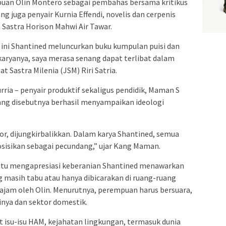
mpuan Olin Montero sebagai pembahas bersama kritikus
g juga penyair Kurnia Effendi, novelis dan cerpenis
 Sastra Horison Mahwi Air Tawar.
i ini Shantined meluncurkan buku kumpulan puisi dan
aryanya, saya merasa senang dapat terlibat dalam
at Sastra Milenia (JSM) Riri Satria.
rria – penyair produktif sekaligus pendidik, Maman S
ng disebutnya berhasil menyampaikan ideologi
or, dijungkirbalikkan. Dalam karya Shantined, semua
iposisikan sebagai pecundang,” ujar Kang Maman.
 itu mengapresiasi keberanian Shantined menawarkan
 masih tabu atau hanya dibicarakan di ruang-ruang
ajam oleh Olin. Menurutnya, perempuan harus bersuara,
inya dan sektor domestik.
t isu-isu HAM, kejahatan lingkungan, termasuk dunia