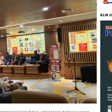
KLIK 
d melawan ketakutan, antara terus berkarya secara