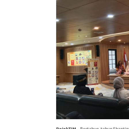
PojokTIM
– Bertahun-tahun Shantine