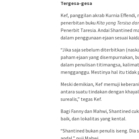
Tergesa-gesa
Kef, panggilan akrab Kurnia Effendi
penerbitan buku
Kita yang Tersisa da
Penerbit Taresia. Andai Shantined m
dalam penggunaan ejaan sesuai kaida
“Jika saja sebelum diterbitkan (nask
paham ejaan yang disempurnakan, buk
dalam penulisan titimangsa, kalimat
mengganggu. Mestinya hal itu tidak pe
Meski demikian, Kef memuji keberan
antara suatu tindakan dengan khaya
surealis,” tegas Kef.
Bagi Fanny dan Mahwi, Shantined cu
baik, dan lokalitas yang kental.
“Shantined bukan penulis iseng. Dia 
andal,” puji Mahwi.