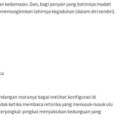
an kedamaian. Dan, bagi penyair yang batinnya mudah
 memungkinkan lahirnya kegaduhan (dalam diri sendiri).
ta
ndangan matanya bagai melihat konfigurasi di
edak ketika membaca retorika yang menusuk-nusuk ulu
at terpingkal-pingkal menyaksikan kedunguan yang