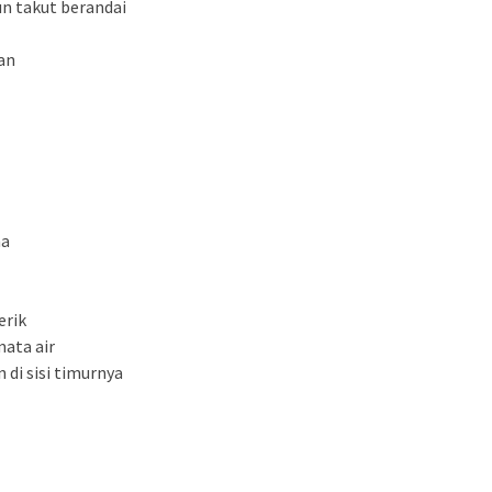
n takut berandai
an
ma
erik
mata air
di sisi timurnya