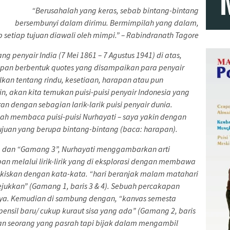
“Berusahalah yang keras, sebab bintang-bintang
bersembunyi dalam dirimu. Bermimpilah yang dalam,
 setiap tujuan diawali oleh mimpi.” – Rabindranath Tagore
 penyair India (7 Mei 1861 – 7 Agustus 1941) di atas,
apan berbentuk quotes yang disampaikan para penyair
kan tentang rindu, kesetiaan, harapan atau pun
, akan kita temukan puisi-puisi penyair Indonesia yang
 dengan sebagian larik-larik puisi penyair dunia.
elah membaca puisi-puisi Nurhayati – saya yakin dengan
ujuan yang berupa bintang-bintang (baca: harapan).
, dan “Gamang 3”, Nurhayati menggambarkan arti
an melalui lirik-lirik yang di eksplorasi dengan membawa
kiskan dengan kata-kata. “hari beranjak malam matahari
jukkan” (Gamang 1, baris 3 & 4). Sebuah percakapan
ya. Kemudian di sambung dengan, “kanvas semesta
pensil baru/ cukup kuraut sisa yang ada” (Gamang 2, baris
pkan seorang yang pasrah tapi bijak dalam mengambil