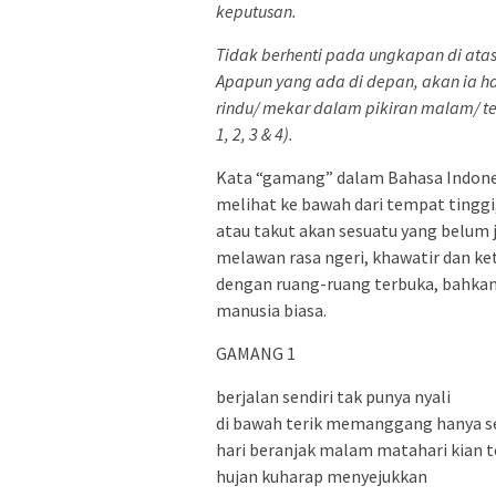
keputusan.
Tidak berhenti pada ungkapan di ata
Apapun yang ada di depan, akan ia 
rindu/ mekar dalam pikiran malam/ t
1, 2, 3 & 4).
Kata “gamang” dalam Bahasa Indonesi
melihat ke bawah dari tempat tinggi
atau takut akan sesuatu yang belum j
melawan rasa ngeri, khawatir dan k
dengan ruang-ruang terbuka, bahkan
manusia biasa.
GAMANG 1
berjalan sendiri tak punya nyali
di bawah terik memanggang hanya se
hari beranjak malam matahari kian
hujan kuharap menyejukkan