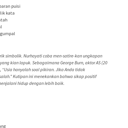
paran puisi
lik kata
atah
l
-gumpal
rik simbolik. Nurhayati coba men-satire-kan ungkapan
yang kian lapuk. Sebagaimana George Burn, aktor AS (20
 “Usia hanyalah soal pikiran. Jika Anda tidak
lah.” Kutipan ini menekankan bahwa sikap positif
enjalani hidup dengan lebih baik.
ang