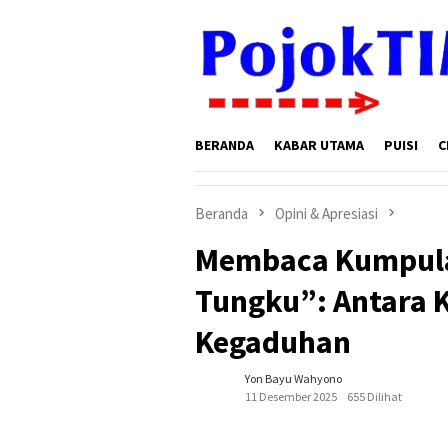
Loncat
ke
konten
BERANDA
KABAR UTAMA
PUISI
C
Beranda
Opini & Apresiasi
Membaca Kumpulan
Tungku”: Antara 
Kegaduhan
Yon Bayu Wahyono
11 Desember 2025
655 Dilihat