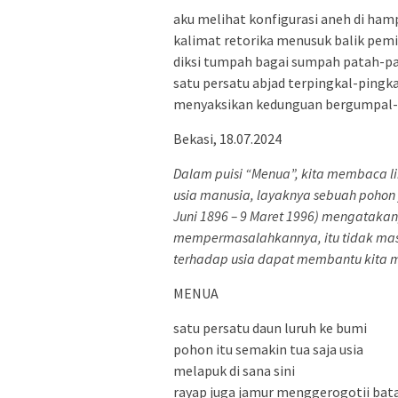
aku melihat konfigurasi aneh di ham
kalimat retorika menusuk balik pemi
diksi tumpah bagai sumpah patah-p
satu persatu abjad terpingkal-pingka
menyaksikan kedunguan bergumpal
Bekasi, 18.07.2024
Dalam puisi “Menua”, kita membaca li
usia manusia, layaknya sebuah pohon 
Juni 1896 – 9 Maret 1996) mengatakan,
mempermasalahkannya, itu tidak masa
terhadap usia dapat membantu kita m
MENUA
satu persatu daun luruh ke bumi
pohon itu semakin tua saja usia
melapuk di sana sini
rayap juga jamur menggerogotii bat