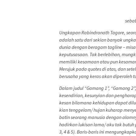
sebab
Ungkapan Rabindranath Tagore, seorang
adalah satu dari sekian banyak ungk
dunia dengan beragam tagline – misal
keputusasaan. Tak berlebihan, mungkin
memiliki kesamaan atau pun kesamaran
Merujuk pada quotes di atas, dan set
berusaha yang keras akan diperoleh t
Dalam judul “Gamang 1”, “Gamang 2”
kesendirian, kesunyian dan pengharap
kesan bilamana kehidupan dapat dilu
kian tenggelam/ hujan kuharap menye
batin seorang manusia dengan alamn
hadirkan lukisan lama/ aku tak butuh 
3, 4 & 5). Baris-baris ini mengungka