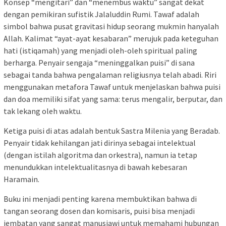
​Konsep “mengitari” dan “menembus waktu” sangat dekat
dengan pemikiran sufistik Jalaluddin Rumi. Tawaf adalah
simbol bahwa pusat gravitasi hidup seorang mukmin hanyalah
Allah. Kalimat “ayat-ayat kesabaran” merujuk pada keteguhan
hati (istiqamah) yang menjadi oleh-oleh spiritual paling
berharga. Penyair sengaja “meninggalkan puisi” di sana
sebagai tanda bahwa pengalaman religiusnya telah abadi. Riri
menggunakan metafora Tawaf untuk menjelaskan bahwa puisi
dan doa memiliki sifat yang sama: terus mengalir, berputar, dan
tak lekang oleh waktu.
​Ketiga puisi di atas adalah bentuk Sastra Milenia yang Beradab.
Penyair tidak kehilangan jati dirinya sebagai intelektual
(dengan istilah algoritma dan orkestra), namun ia tetap
menundukkan intelektualitasnya di bawah kebesaran
Haramain.
​Buku ini menjadi penting karena membuktikan bahwa di
tangan seorang dosen dan komisaris, puisi bisa menjadi
jembatan yang sangat manusiawi untuk memahami hubungan