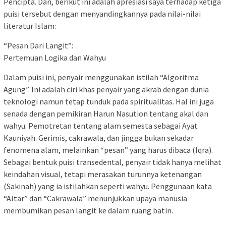
Pencipta. ​Dan, berikut ini adalah apresiasi saya terhadap ketiga
puisi tersebut dengan menyandingkannya pada nilai-nilai
literatur Islam:
“Pesan Dari Langit”:
Pertemuan Logika dan Wahyu
​Dalam puisi ini, penyair menggunakan istilah “Algoritma
Agung”. Ini adalah ciri khas penyair yang akrab dengan dunia
teknologi namun tetap tunduk pada spiritualitas. Hal ini juga
senada dengan pemikiran Harun Nasution tentang akal dan
wahyu. Pemotretan tentang alam semesta sebagai Ayat
Kauniyah. Gerimis, cakrawala, dan jingga bukan sekadar
fenomena alam, melainkan “pesan” yang harus dibaca (Iqra).
Sebagai bentuk puisi transedental, penyair tidak hanya melihat
keindahan visual, tetapi merasakan turunnya ketenangan
(Sakinah) yang ia istilahkan seperti wahyu. Penggunaan kata
“Altar” dan “Cakrawala” menunjukkan upaya manusia
membumikan pesan langit ke dalam ruang batin.