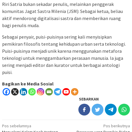
Riri Satria bukan sekadar penulis, melainkan penggerak
komunitas ​Jagat Sastra Milenia (JSM): Sebagai ketua, beliau
aktif mendorong digitalisasi sastra dan memberikan ruang
bagi penulis muda.
Sebagai penyair, puisi-puisinya sering kali menyisipkan
pemikiran filosofis tentang kehidupan urban serta teknologi.
Puisi-puisinya menjadi unik karena menggunakan metafora
teknologi untuk menggambarkan perasaan manusia. ​Ia juga
sering menjadi editor dan kurator untuk berbagai antologi
puisi.
Bagikan ke Media Sosial
SEBARKAN
Navigasi
Pos sebelumnya
Pos berikutnya
Menyelami Kolam Kecil; tentang
Perasaan yang Berpikir: Dialog