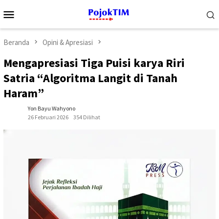
Loncat
Menu
ke
Mobile
konten
Beranda
Opini & Apresiasi
Mengapresiasi Tiga Puisi karya Riri
Satria “Algoritma Langit di Tanah
Haram”
Yon Bayu Wahyono
26 Februari 2026
354 Dilihat