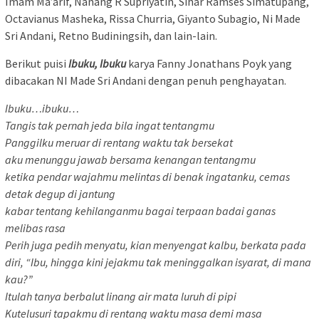
Imam Ma’arif, Nanang R Supriyatin, Sihar Ramses Simatupang,
Octavianus Masheka, Rissa Churria, Giyanto Subagio, Ni Made
Sri Andani, Retno Budiningsih, dan lain-lain.
Berikut puisi
Ibuku, Ibuku
karya Fanny Jonathans Poyk yang
dibacakan NI Made Sri Andani dengan penuh penghayatan.
Ibuku…ibuku…
Tangis tak pernah jeda bila ingat tentangmu
Panggilku meruar di rentang waktu tak bersekat
aku menunggu jawab bersama kenangan tentangmu
ketika pendar wajahmu melintas di benak ingatanku, cemas
detak degup di jantung
kabar tentang kehilanganmu bagai terpaan badai ganas
melibas rasa
Perih juga pedih menyatu, kian menyengat kalbu, berkata pada
diri, “Ibu, hingga kini jejakmu tak meninggalkan isyarat, di mana
kau?”
Itulah tanya berbalut linang air mata luruh di pipi
Kutelusuri tapakmu di rentang waktu masa demi masa