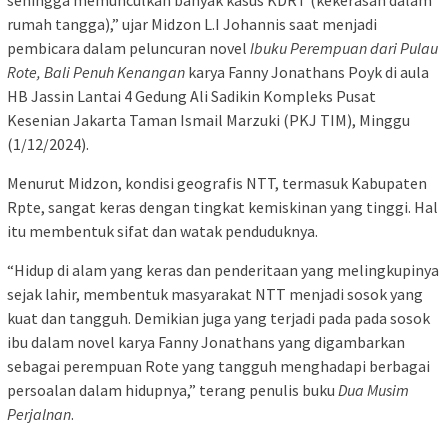
rumah tangga),” ujar Midzon L.I Johannis saat menjadi
pembicara dalam peluncuran novel
Ibuku Perempuan dari Pulau
Rote, Bali Penuh Kenangan
karya Fanny Jonathans Poyk di aula
HB Jassin Lantai 4 Gedung Ali Sadikin Kompleks Pusat
Kesenian Jakarta Taman Ismail Marzuki (PKJ TIM), Minggu
(1/12/2024).
Menurut Midzon, kondisi geografis NTT, termasuk Kabupaten
Rpte, sangat keras dengan tingkat kemiskinan yang tinggi. Hal
itu membentuk sifat dan watak penduduknya.
“Hidup di alam yang keras dan penderitaan yang melingkupinya
sejak lahir, membentuk masyarakat NTT menjadi sosok yang
kuat dan tangguh. Demikian juga yang terjadi pada pada sosok
ibu dalam novel karya Fanny Jonathans yang digambarkan
sebagai perempuan Rote yang tangguh menghadapi berbagai
persoalan dalam hidupnya,” terang penulis buku
Dua Musim
Perjalnan
.