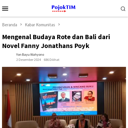
Loncat
Menu
ke
Mobile
konten
Beranda
Kabar Komunitas
Mengenal Budaya Rote dan Bali dari
Novel Fanny Jonathans Poyk
Yon Bayu Wahyono
2 Desember 2024
686 Dilihat