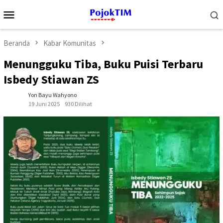
Loncat
Menu
ke
Mobile
konten
Beranda
Kabar Komunitas
Menungguku Tiba, Buku Puisi Terbaru
Isbedy Stiawan ZS
Yon Bayu Wahyono
19 Juni 2025
930 Dilihat