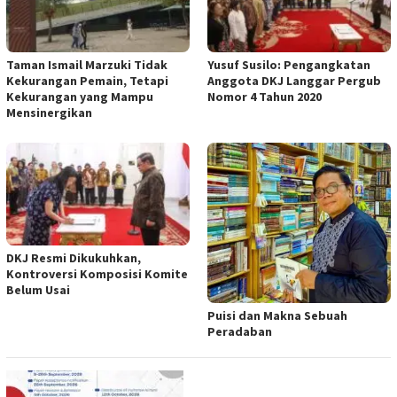
Taman Ismail Marzuki Tidak
Yusuf Susilo: Pengangkatan
Kekurangan Pemain, Tetapi
Anggota DKJ Langgar Pergub
Kekurangan yang Mampu
Nomor 4 Tahun 2020
Mensinergikan
DKJ Resmi Dikukuhkan,
Kontroversi Komposisi Komite
Belum Usai
Puisi dan Makna Sebuah
Peradaban