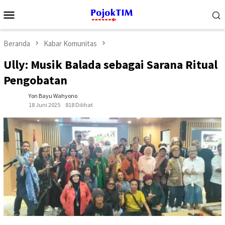
Loncat
Menu
ke
Mobile
konten
Beranda
Kabar Komunitas
Ully: Musik Balada sebagai Sarana Ritual
Pengobatan
Yon Bayu Wahyono
18 Juni 2025
818 Dilihat