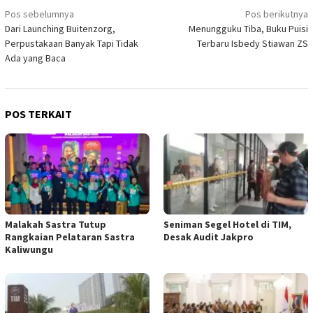
Navigasi
Pos sebelumnya
Pos berikutnya
Dari Launching Buitenzorg,
Menungguku Tiba, Buku Puisi
pos
Perpustakaan Banyak Tapi Tidak
Terbaru Isbedy Stiawan ZS
Ada yang Baca
POS TERKAIT
Malakah Sastra Tutup
Seniman Segel Hotel di TIM,
Rangkaian Pelataran Sastra
Desak Audit Jakpro
Kaliwungu