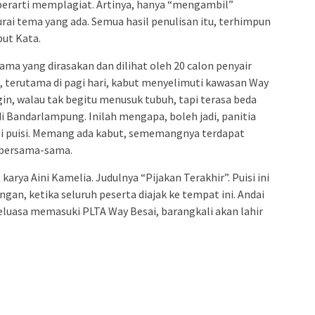
n berarti memplagiat. Artinya, hanya “mengambil”
urai tema yang ada. Semua hasil penulisan itu, terhimpun
but Kata.
a yang dirasakan dan dilihat oleh 20 calon penyair
, terutama di pagi hari, kabut menyelimuti kawasan Way
ngin, walau tak begitu menusuk tubuh, tapi terasa beda
di Bandarlampung. Inilah mengapa, boleh jadi, panitia
ogi puisi. Memang ada kabut, sememangnya terdapat
 bersama-sama.
karya Aini Kamelia. Judulnya “Pijakan Terakhir”. Puisi ini
ngan, ketika seluruh peserta diajak ke tempat ini. Andai
leluasa memasuki PLTA Way Besai, barangkali akan lahir