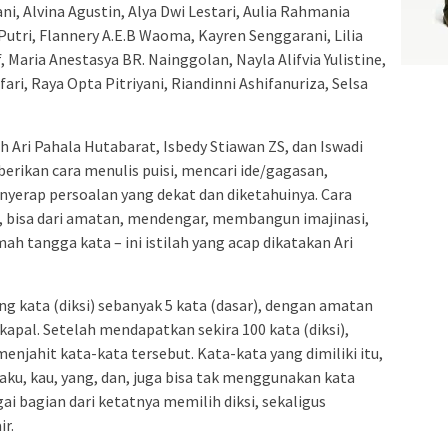
i, Alvina Agustin, Alya Dwi Lestari, Aulia Rahmania
 Putri, Flannery A.E.B Waoma, Kayren Senggarani, Lilia
 Maria Anestasya BR. Nainggolan, Nayla Alifvia Yulistine,
ari, Raya Opta Pitriyani, Riandinni Ashifanuriza, Selsa
h Ari Pahala Hutabarat, Isbedy Stiawan ZS, dan Iswadi
erikan cara menulis puisi, mencari ide/gagasan,
erap persoalan yang dekat dan diketahuinya. Cara
 bisa dari amatan, mendengar, membangun imajinasi,
h tangga kata – ini istilah yang acap dikatakan Ari
g kata (diksi) sebanyak 5 kata (dasar), dengan amatan
apal. Setelah mendapatkan sekira 100 kata (diksi),
njahit kata-kata tersebut. Kata-kata yang dimiliki itu,
ku, kau, yang, dan, juga bisa tak menggunakan kata
ai bagian dari ketatnya memilih diksi, sekaligus
r.