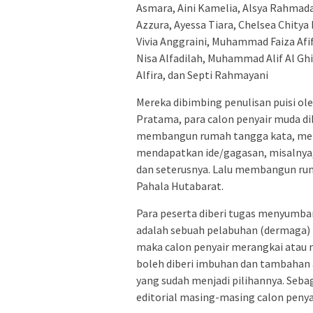
Asmara, Aini Kamelia, Alsya Rahmadan
Azzura, Ayessa Tiara, Chelsea Chitya
Vivia Anggraini, Muhammad Faiza Afif,
Nisa Alfadilah, Muhammad Alif Al Ghif
Alfira, dan Septi Rahmayani
Mereka dibimbing penulisan puisi ole
Pratama, para calon penyair muda dib
membangun rumah tangga kata, meny
mendapatkan ide/gagasan, misalnya,
dan seterusnya. Lalu membangun ruma
Pahala Hutabarat.
Para peserta diberi tugas menyumban
adalah sebuah pelabuhan (dermaga) k
maka calon penyair merangkai atau me
boleh diberi imbuhan dan tambahan a
yang sudah menjadi pilihannya. Sebag
editorial masing-masing calon penyai