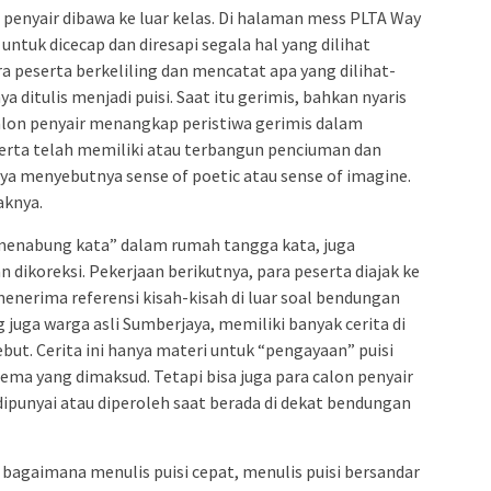
n penyair dibawa ke luar kelas. Di halaman mess PLTA Way
 untuk dicecap dan diresapi segala hal yang dilihat
a peserta berkeliling dan mencatat apa yang dilihat-
a ditulis menjadi puisi. Saat itu gerimis, bahkan nyaris
alon penyair menangkap peristiwa gerimis dalam
serta telah memiliki atau terbangun penciuman dan
aya menyebutnya sense of poetic atau sense of imagine.
aknya.
 “menabung kata” dalam rumah tangga kata, juga
 dikoreksi. Pekerjaan berikutnya, para peserta diajak ke
enerima referensi kisah-kisah di luar soal bendungan
g juga warga asli Sumberjaya, memiliki banyak cerita di
t. Cerita ini hanya materi untuk “pengayaan” puisi
ema yang dimaksud. Tetapi bisa juga para calon penyair
punyai atau diperoleh saat berada di dekat bendungan
bagaimana menulis puisi cepat, menulis puisi bersandar