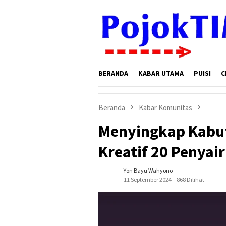
Loncat
ke
konten
BERANDA
KABAR UTAMA
PUISI
C
Beranda
Kabar Komunitas
Menyingkap Kabut
Kreatif 20 Penya
Yon Bayu Wahyono
11 September 2024
868 Dilihat