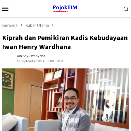
Loncat
Menu
ke
Mobile
konten
Beranda
Kabar Utama
Kiprah dan Pemikiran Kadis Kebudayaan
Iwan Henry Wardhana
Yon Bayu Wahyono
12 September 2024
930 Dilihat