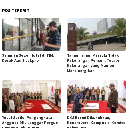
POS TERKAIT
Seniman Segel Hotel di TIM,
Taman Ismail Marzuki Tidak
Desak Audit Jakpro
Kekurangan Pemain, Tetapi
Kekurangan yang Mampu
Mensinergikan
Yusuf Susilo: Pengangkatan
DKJ Resmi Dikukuhkan,
Anggota DKJ Langgar Pergub
Kontroversi Komposisi Komite
Nomor 4 Tahun 2020
Belum Usai