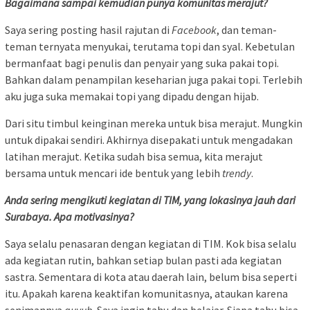
Bagaimana sampai kemudian punya komunitas merajut?
Saya sering posting hasil rajutan di
Facebook
, dan teman-
teman ternyata menyukai, terutama topi dan syal. Kebetulan
bermanfaat bagi penulis dan penyair yang suka pakai topi.
Bahkan dalam penampilan keseharian juga pakai topi. Terlebih
aku juga suka memakai topi yang dipadu dengan hijab.
Dari situ timbul keinginan mereka untuk bisa merajut. Mungkin
untuk dipakai sendiri. Akhirnya disepakati untuk mengadakan
latihan merajut. Ketika sudah bisa semua, kita merajut
bersama untuk mencari ide bentuk yang lebih
trendy
.
Anda sering mengikuti kegiatan di TIM, yang lokasinya jauh dari
Surabaya. Apa motivasinya?
Saya selalu penasaran dengan kegiatan di TIM. Kok bisa selalu
ada kegiatan rutin, bahkan setiap bulan pasti ada kegiatan
sastra. Sementara di kota atau daerah lain, belum bisa seperti
itu. Apakah karena keaktifan komunitasnya, ataukan karena
senimannya
guyub
. Saya ingin tahu dan belajar. Siapa tahu bisa