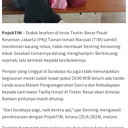
PojokTIM
– Duduk lesehan di teras Teater Besar Pusat
Kesenian Jakarta (PKj) Taman Ismail Marzuki (TIM) sambil
menikmati kacang rebus, tidak membuat Denting Kemuning
kikuk. Sesekali temannya datang menghampiri. Berbincang
sejenak, lalu kembali kepada kesibukannya.
Penyair yang tinggal di Surabaya itu juga tidak menunjukkan
kegusaran meski sudah lewat pukul 19.00 WIB belum ada tanda-
tanda acara Malam Penganugerahan Sastra dan Kebudayaan
kepada sastrawan Taufiq Ismail di Teater Besar akan dimulai.
Bahkan pintunya masih ditutup.
“Dari Surabaya pagi, naik kereta api,” ujar Denting mengawali
pembicaraan dengan PojokTIM, Selasa (25/6/2024), malam.
Denting Kemuning merupakan satu dari sekian banyak penyair