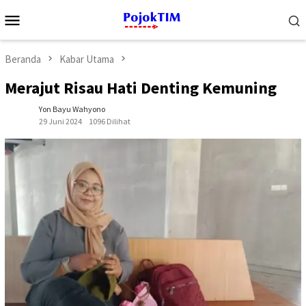
Loncat
Menu
ke
Mobile
konten
Beranda
Kabar Utama
Merajut Risau Hati Denting Kemuning
Yon Bayu Wahyono
29 Juni 2024
1096 Dilihat