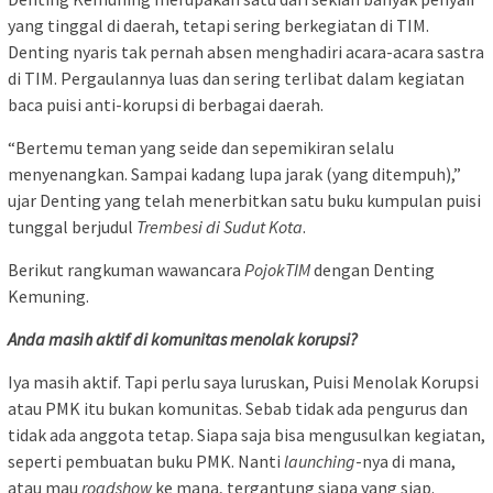
yang tinggal di daerah, tetapi sering berkegiatan di TIM.
Denting nyaris tak pernah absen menghadiri acara-acara sastra
di TIM. Pergaulannya luas dan sering terlibat dalam kegiatan
baca puisi anti-korupsi di berbagai daerah.
“Bertemu teman yang seide dan sepemikiran selalu
menyenangkan. Sampai kadang lupa jarak (yang ditempuh),”
ujar Denting yang telah menerbitkan satu buku kumpulan puisi
tunggal berjudul
Trembesi di Sudut Kota
.
Berikut rangkuman wawancara
PojokTIM
dengan Denting
Kemuning.
Anda masih aktif di komunitas menolak korupsi?
Iya masih aktif. Tapi perlu saya luruskan, Puisi Menolak Korupsi
atau PMK itu bukan komunitas. Sebab tidak ada pengurus dan
tidak ada anggota tetap. Siapa saja bisa mengusulkan kegiatan,
seperti pembuatan buku PMK. Nanti
launching
-nya di mana,
atau mau
roadshow
ke mana, tergantung siapa yang siap.