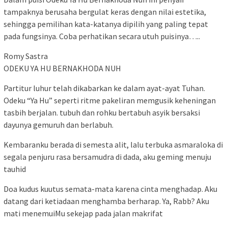
tampaknya berusaha bergulat keras dengan nilai estetika,
sehingga pemilihan kata-katanya dipilih yang paling tepat
pada fungsinya. Coba perhatikan secara utuh puisinya…..
Romy Sastra
ODEKU YA HU BERNAKHODA NUH
Partitur luhur telah dikabarkan ke dalam ayat-ayat Tuhan.
Odeku “Ya Hu” seperti ritme pakeliran memgusik keheningan
tasbih berjalan. tubuh dan rohku bertabuh asyik bersaksi
dayunya gemuruh dan berlabuh.
Kembaranku berada di semesta alit, lalu terbuka asmaraloka di
segala penjuru rasa bersamudra di dada, aku geming menuju
tauhid
Doa kudus kuutus semata-mata karena cinta menghadap. Aku
datang dari ketiadaan menghamba berharap. Ya, Rabb? Aku
mati menemuiMu sekejap pada jalan makrifat