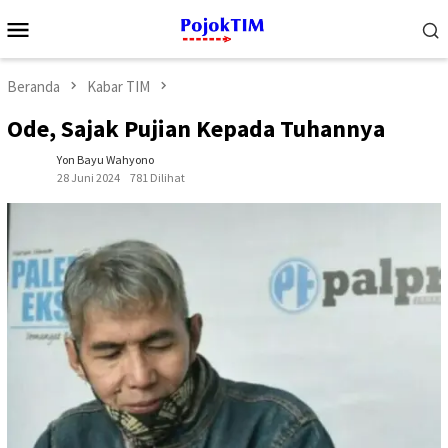
Loncat
Menu
ke
Mobile
konten
Beranda
Kabar TIM
Ode, Sajak Pujian Kepada Tuhannya
Yon Bayu Wahyono
28 Juni 2024
781 Dilihat