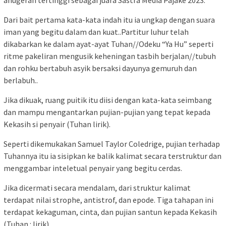
anugerah tertinggi sebagai juara Sastra Media Pajake 2023.
Dari bait pertama kata-kata indah itu ia ungkap dengan suara
iman yang begitu dalam dan kuat..Partitur luhur telah
dikabarkan ke dalam ayat-ayat Tuhan//Odeku “Ya Hu” seperti
ritme pakeliran mengusik keheningan tasbih berjalan//tubuh
dan rohku bertabuh asyik bersaksi dayunya gemuruh dan
berlabuh..
Jika dikuak, ruang puitik itu diisi dengan kata-kata seimbang
dan mampu mengantarkan pujian-pujian yang tepat kepada
Kekasih si penyair (Tuhan lirik).
Seperti dikemukakan Samuel Taylor Coledrige, pujian terhadap
Tuhannya itu ia sisipkan ke balik kalimat secara terstruktur dan
menggambar inteletual penyair yang begitu cerdas.
Jika dicermati secara mendalam, dari struktur kalimat
terdapat nilai strophe, antistrof, dan epode. Tiga tahapan ini
terdapat kekaguman, cinta, dan pujian santun kepada Kekasih
(Tuhan : lirik).