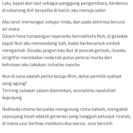
Lalu, kapal dan laut sebagai panggung pengembara, berdansa
di sebatang Alif berpalka di batin: aku menuju yakin
Aku larut memungut sekujur rindu, dan pada akhirnya berurai
air mata.
Dalam fana tumpangan layaranku bernakhofa Nuh, di geladak
kapal Nuh aku memandang bah, badai berkecamuk ombak
mengamuk. Dosaku jangan kau ikut di puncak gelisah, lisanku
istighfar membakar noda tak putus pelerai murka dari
kehinaan aku lakukan: tobatku nasuha
Nun di sana adalah pelita kutuju Mim, duhai pemilik syafaat
yang agung?
Teriring salawat salam diaminkan, sunnahmu rasulullah
kujunjung
Nakhoda citamu berpalka mengurung cinta ilahiah, mengabdi
sepanjang kisah adalah generasi yang tangguh pelanjut risalah,
di mana uzur berhias mahkota dua warna : arus bersilih