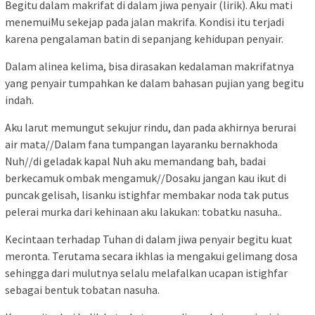
Begitu dalam makrifat di dalam jiwa penyair (lirik). Aku mati
menemuiMu sekejap pada jalan makrifa. Kondisi itu terjadi
karena pengalaman batin di sepanjang kehidupan penyair.
Dalam alinea kelima, bisa dirasakan kedalaman makrifatnya
yang penyair tumpahkan ke dalam bahasan pujian yang begitu
indah.
Aku larut memungut sekujur rindu, dan pada akhirnya berurai
air mata//Dalam fana tumpangan layaranku bernakhoda
Nuh//di geladak kapal Nuh aku memandang bah, badai
berkecamuk ombak mengamuk//Dosaku jangan kau ikut di
puncak gelisah, lisanku istighfar membakar noda tak putus
pelerai murka dari kehinaan aku lakukan: tobatku nasuha..
Kecintaan terhadap Tuhan di dalam jiwa penyair begitu kuat
meronta. Terutama secara ikhlas ia mengakui gelimang dosa
sehingga dari mulutnya selalu melafalkan ucapan istighfar
sebagai bentuk tobatan nasuha.