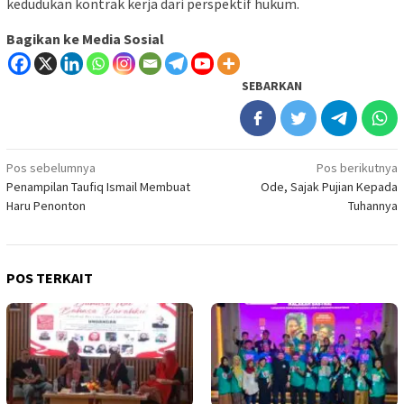
kedudukan kontrak kerja dari perspektif hukum.
Bagikan ke Media Sosial
SEBARKAN
Navigasi
Pos sebelumnya
Pos berikutnya
Penampilan Taufiq Ismail Membuat
Ode, Sajak Pujian Kepada
pos
Haru Penonton
Tuhannya
POS TERKAIT