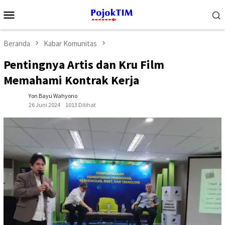
Loncat
Menu
ke
Mobile
konten
Beranda
Kabar Komunitas
Pentingnya Artis dan Kru Film
Memahami Kontrak Kerja
Yon Bayu Wahyono
26 Juni 2024
1013 Dilihat