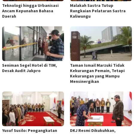
Teknologi hingga Urbanisasi
Malakah Sastra Tutup
Ancam Kepunahan Bahasa
Rangkaian Pelataran Sastra
Daerah
Kaliwungu
Seniman Segel Hotel di TIM,
Taman Ismail Marzuki Tidak
Desak Audit Jakpro
Kekurangan Pemain, Tetapi
Kekurangan yang Mampu
Mensinergikan
Yusuf Susilo: Pengangkatan
DKJ Resmi Dikukuhkan,