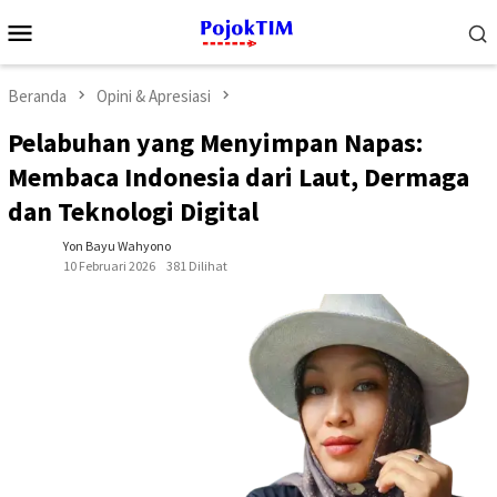
Loncat
Menu
ke
Mobile
konten
Beranda
Opini & Apresiasi
Pelabuhan yang Menyimpan Napas:
Membaca Indonesia dari Laut, Dermaga
dan Teknologi Digital
Yon Bayu Wahyono
10 Februari 2026
381 Dilihat