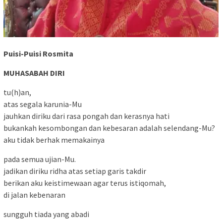
Puisi-Puisi Rosmita
MUHASABAH DIRI
tu(h)an,
atas segala karunia-Mu
jauhkan diriku dari rasa pongah dan kerasnya hati
bukankah kesombongan dan kebesaran adalah selendang-Mu?
aku tidak berhak memakainya
pada semua ujian-Mu.
jadikan diriku ridha atas setiap garis takdir
berikan aku keistimewaan agar terus istiqomah,
di jalan kebenaran
sungguh tiada yang abadi