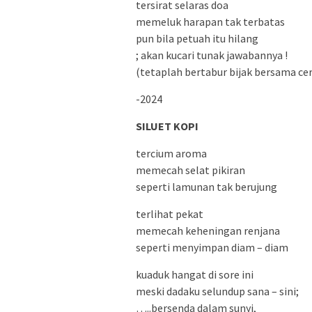
tersirat selaras doa
memeluk harapan tak terbatas
pun bila petuah itu hilang
; akan kucari tunak jawabannya !
(tetaplah bertabur bijak bersama c
-2024
SILUET KOPI
tercium aroma
memecah selat pikiran
seperti lamunan tak berujung
terlihat pekat
memecah keheningan renjana
seperti menyimpan diam – diam
kuaduk hangat di sore ini
meski dadaku selundup sana – sini;
…..bersenda dalam sunyi,