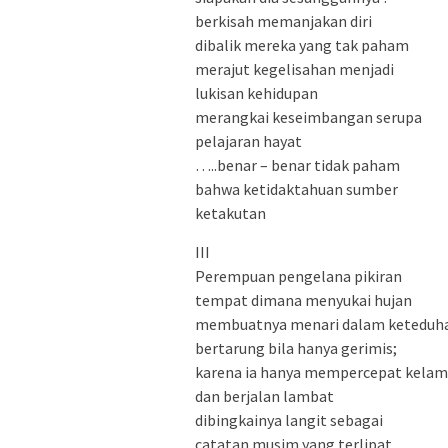
berkisah memanjakan diri
dibalik mereka yang tak paham
merajut kegelisahan menjadi
lukisan kehidupan
merangkai keseimbangan serupa
pelajaran hayat
…..benar – benar tidak paham
bahwa ketidaktahuan sumber
ketakutan
III
Perempuan pengelana pikiran
tempat dimana menyukai hujan
membuatnya menari dalam keteduh
bertarung bila hanya gerimis;
karena ia hanya mempercepat kelam
dan berjalan lambat
dibingkainya langit sebagai
catatan musim yang terlipat