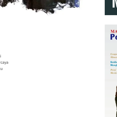
i
rcaya
lu