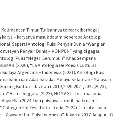
Kalimantan Timur. Tulisannya tersiar diberbagai
ta karya – karyanya masuk dalam beberapa Antologi
onal. Seperti Antologi Puisi Penyair Dunia “Wangian
onvesyen Penyair Dunia – KONPEN” yang di gagas
Antologi Puisi “Negeri Serumpun” Khas Sempena
MKB (2020), “La Antologia De Poesia Cultural
i Budaya Argentina – Indonesia (2021). Antologi Puisi
ama Islam dan Adat Istiadat Melayu Kelantan –Malaysia
l Gunung Bintan – Jazirah ( 2019,2020,2021,2022,2023),
a” Asia Tenggara (2023), HOMAGI – International
elayu Riau 2024. Dan puisinya terpilih pada event
Collegno Fòl Fest Turin -Italia (2024). Tercatat pula
a – Yayasan Hari Puisi Indonesia” Jakarta 2017. Adapun IG