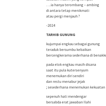
….ia hanya terombang – ambing
di antara tetap menikmati
atau pergi menjauh ?
-2024
TARHIB GUNUNG
kujumpai engkau sebagai gunung
teraduk bersumbu kebaikan
bercengkerama sederhana di benakk
pada elok engkau masih disana
saat itu pula kutersenyum
menemukan diri sendiri
dan restu menabur jejak
; sesederhana menemukan kekuatan 
sepenuh hati mendengar
bersabda erat jawaban Ilahi