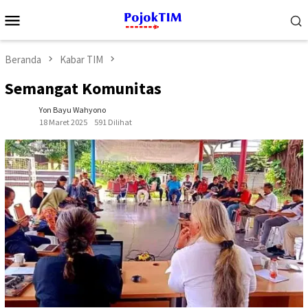
Loncat
Menu
ke
Mobile
konten
Beranda
Kabar TIM
Semangat Komunitas
Yon Bayu Wahyono
18 Maret 2025
591 Dilihat