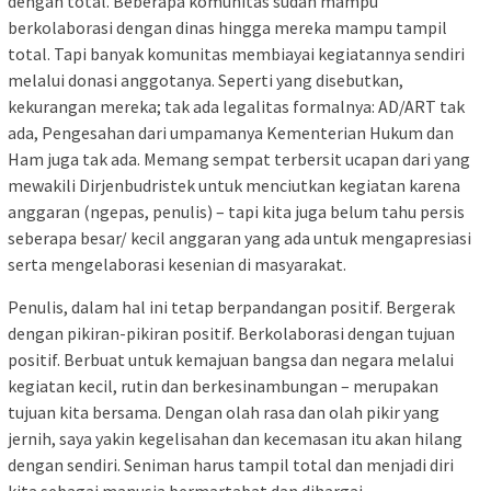
dengan total. Beberapa komunitas sudah mampu
berkolaborasi dengan dinas hingga mereka mampu tampil
total. Tapi banyak komunitas membiayai kegiatannya sendiri
melalui donasi anggotanya. Seperti yang disebutkan,
kekurangan mereka; tak ada legalitas formalnya: AD/ART tak
ada, Pengesahan dari umpamanya Kementerian Hukum dan
Ham juga tak ada. Memang sempat terbersit ucapan dari yang
mewakili Dirjenbudristek untuk menciutkan kegiatan karena
anggaran (ngepas, penulis) – tapi kita juga belum tahu persis
seberapa besar/ kecil anggaran yang ada untuk mengapresiasi
serta mengelaborasi kesenian di masyarakat.
Penulis, dalam hal ini tetap berpandangan positif. Bergerak
dengan pikiran-pikiran positif. Berkolaborasi dengan tujuan
positif. Berbuat untuk kemajuan bangsa dan negara melalui
kegiatan kecil, rutin dan berkesinambungan – merupakan
tujuan kita bersama. Dengan olah rasa dan olah pikir yang
jernih, saya yakin kegelisahan dan kecemasan itu akan hilang
dengan sendiri. Seniman harus tampil total dan menjadi diri
kita sebagai manusia bermartabat dan dihargai.